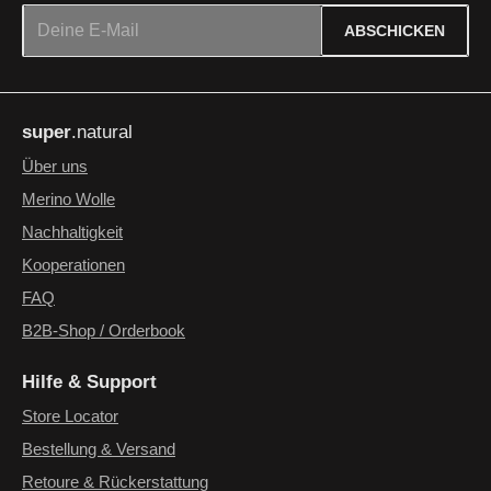
E-Mail-Adresse*
ABSCHICKEN
Datenschutz
Die mit einem Stern (*) markierten Felder sind Pflichtfelder.
Ich habe die
Datenschutzbestimmungen
zur Kenntnis
super
.natural
genommen und die
AGB
gelesen und bin mit ihnen
einverstanden.
*
Über uns
Merino Wolle
Nachhaltigkeit
Kooperationen
FAQ
B2B-Shop / Orderbook
Hilfe & Support
Store Locator
Bestellung & Versand
Retoure & Rückerstattung