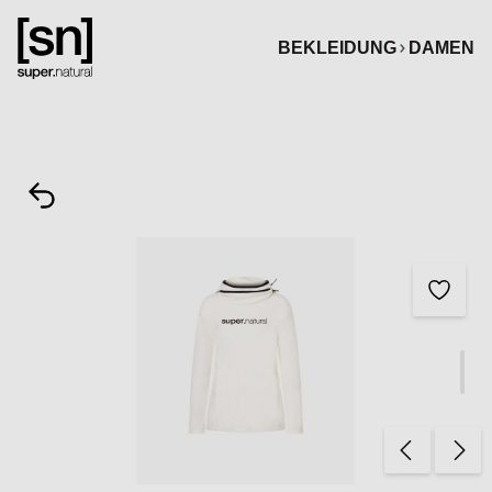
alt springen
BEKLEIDUNG
DAMEN
Bildergalerie überspringen