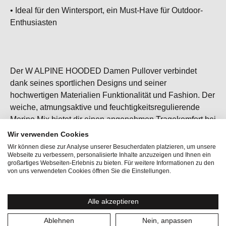
• Ideal für den Wintersport, ein Must-Have für Outdoor-
Enthusiasten
Der W ALPINE HOODED Damen Pullover verbindet
dank seines sportlichen Designs und seiner
hochwertigen Materialien Funktionalität und Fashion. Der
weiche, atmungsaktive und feuchtigkeitsregulierende
Merino Mix bietet dir einen angenehmen Tragekomfort bei
jeder Outdooraktivität. Der Stehkragen sorgt für
Wir verwenden Cookies
zusätzlichen Schutz vor Wind und Kälte. Durch den
Wir können diese zur Analyse unserer Besucherdaten platzieren, um unsere
Webseite zu verbessern, personalisierte Inhalte anzuzeigen und Ihnen ein
verstellbaren Gummizug an der Kapuze und am
großartiges Webseiten-Erlebnis zu bieten. Für weitere Informationen zu den
Bundkannst du dich noch besser vor Wind und Kälte
von uns verwendeten Cookies öffnen Sie die Einstellungen.
schützen - ein absolutes Must-Have für alle Outdoor
Enthusiastinnen.
Alle akzeptieren
Ablehnen
Nein, anpassen