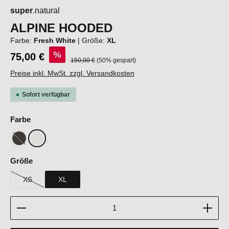
super
.natural
ALPINE HOODED
Farbe:
Fresh White
|
Größe:
XL
%
75,00 €
Regulärer Preis:
150,00 €
(50% gespart)
Preise inkl. MwSt. zzgl. Versandkosten
Sofort verfügbar
auswählen
Farbe
Black Ink
Fresh White
(Diese Option ist zurzeit nicht verfügbar.)
auswählen
Größe
XS
XL
(Diese Option ist zurzeit nicht verfügbar.)
Produkt Anzahl: Gib den gewünschten Wert ein oder b