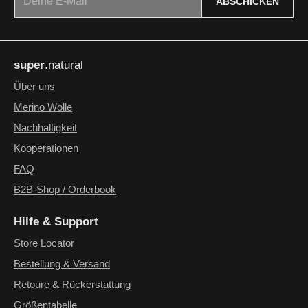
ABSCHICKEN
Datenschutz
Die mit einem Stern (*) markierten Felder sind Pflichtfelder.
Ich habe die
Datenschutzbestimmungen
zur Kenntnis
super
.natural
genommen und die
AGB
gelesen und bin mit ihnen
einverstanden.
*
Über uns
Merino Wolle
Nachhaltigkeit
Kooperationen
FAQ
B2B-Shop / Orderbook
Hilfe & Support
Store Locator
Bestellung & Versand
Retoure & Rückerstattung
Größentabelle