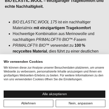
BIO ELASTIC.WOOL – einzigartiger Tragekomfort und
echte Nachhaltigkeit.
BIO ELASTIC.WOOL 175
ist ein nachhaltiger
Materialmix
mit einzigartigem Tragekomfort
Hochwertige Kombination aus Merinowolle und
nachhaltigen
PRIMALOFT® BIO™
‑Fasern
PRIMALOFT® BIO™
verwendet zu
100 %
recyceltes Material
, dies führt zu einer deutlichen
Reduzierung der CO₂‑Emissionen bei der
Wir verwenden Cookies
Faserproduktion
Wir können diese zur Analyse unserer Besucherdaten platzieren, um unsere
PRIMALOFT® BIO™
zerfällt am Ende wieder in
Webseite zu verbessern, personalisierte Inhalte anzuzeigen und Ihnen ein
natürlich vorkommende Stoffe
großartiges Webseiten-Erlebnis zu bieten. Für weitere Informationen zu den
von uns verwendeten Cookies öffnen Sie die Einstellungen.
Langlebig, pflegeleicht und mit sämtlichen
Merino‑Vorteilen
Ideal kombinierbar mit
BIO BASE TIGHTS
Alle akzeptieren
Ablehnen
Nein, anpassen