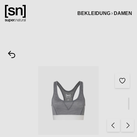
alt springen
BEKLEIDUNG
DAMEN
Bildergalerie überspringen