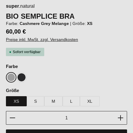
super
.natural
BIO SEMPLICE BRA
Farbe:
Cashmere Grey Melange
|
Größe:
XS
60,00 €
Preise inkl. MwSt. zzgl. Versandkosten
Sofort verfügbar
auswählen
Farbe
Cashmere Grey Melange
Jet Black
auswählen
Größe
XS
S
M
L
XL
Produkt Anzahl: Gib den gewünschten Wert ein oder b