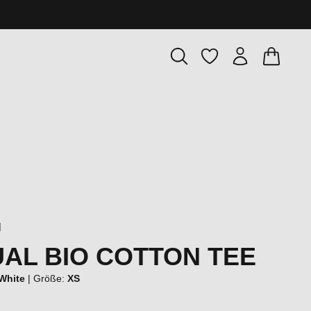
Warenkor
Du hast 0 Produkte
l
AL BIO COTTON TEE
 White
|
Größe:
XS
€