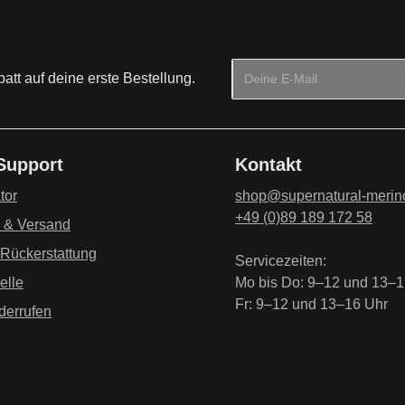
E-Mail-Adresse*
tt auf deine erste Bestellung.
Datenschutz
Die mit einem Stern (*) mark
Ich habe die
Datenschu
 Support
Kontakt
genommen und die
AG
einverstanden.
*
tor
shop@supernatural-merin
+49 (0)89 189 172 58
g & Versand
 Rückerstattung
Servicezeiten:
elle
Mo bis Do: 9–12 und 13–1
Fr: 9–12 und 13–16 Uhr
derrufen