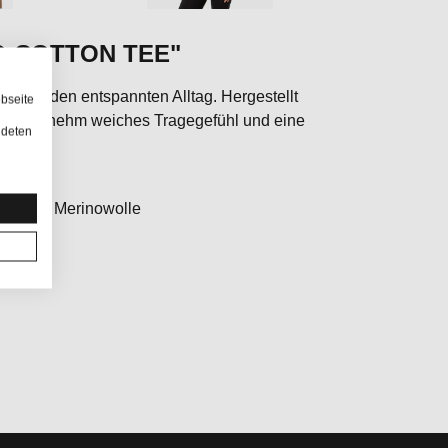
IO COTTON TEE"
hirt
für den entspannten Alltag. Hergestellt
bseite
ein angenehm weiches Tragegefühl und eine
ndeten
atz.
lle und Merinowolle
mfort