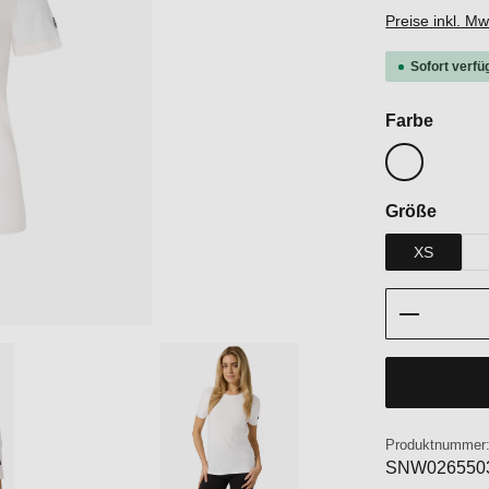
Preise inkl. M
Sofort verfü
auswä
Farbe
Bright White
auswä
Größe
XS
Produkt 
Produktnummer
SNW026550