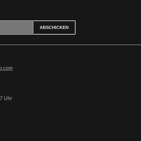
ABSCHICKEN
ierten Felder sind Pflichtfelder.
tzbestimmungen
zur Kenntnis
B
gelesen und bin mit ihnen
o.com
7 Uhr