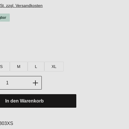
wSt. zzgl. Versandkosten
gbar
hlen
hlen
S
M
L
XL
Anzahl: Gib den gewünschten Wert ein oder
In den Warenkorb
:
303XS