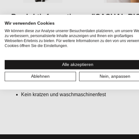
Produktinformationen "CASUAL B
Wir verwenden Cookies
Das
CASUAL BIO COTTON TEE
ist ein
klassisches T-S
Wir können diese zur Analyse unserer Besucherdaten platzieren, um unsere We
zu verbessern, personalisierte Inhalte anzuzeigen und Ihnen ein großartiges
aus
hochwertiger Bio-Baumwolle
, überzeugt es durch 
Webseiten-Erlebnis zu bieten. Für weitere Informationen zu den von uns verwe
natürliche Atmungsaktivität – perfekt für den täglichen Eins
Cookies öffnen Sie die Einstellungen.
Alle akzeptieren
SUPER COTTON.WOOL
ist ein Mix aus Bio-Baumwo
Alltagstauglicher Klassiker mit einzigartigem Trageko
Ablehnen
Nein, anpassen
Nachhaltig und biologisch abbaubar
Natürlicher UV-Schutz dank Merino-Anteil
Kein kratzen und waschmaschinenfest