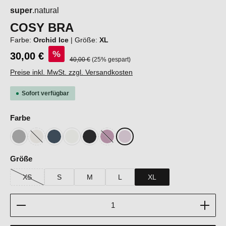
super
.natural
COSY BRA
Farbe:
Orchid Ice
|
Größe:
XL
%
30,00 €
Regulärer Preis:
40,00 €
(25% gespart)
Preise inkl. MwSt. zzgl. Versandkosten
Sofort verfügbar
auswählen
Farbe
Cashmere Grey Melange
White Pepper
Blueberry
Fresh White
Jet Black
Mauve Mist
Orchid Ice
(Diese Option ist zurzeit nicht verfügbar.)
(Diese Option ist zurzeit nicht verfügbar.)
auswählen
Größe
XS
S
M
L
XL
(Diese Option ist zurzeit nicht verfügbar.)
Produkt Anzahl: Gib den gewünschten Wert ein oder b