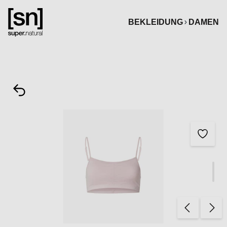
alt springen
BEKLEIDUNG
DAMEN
Bildergalerie überspringen