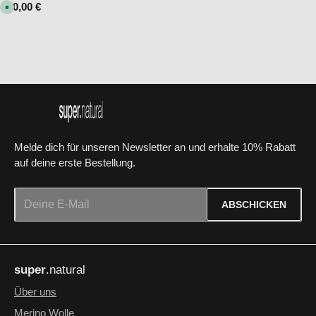
Regulärer Preis:
80,00 €
S
o
f
o
r
t
v
e
r
f
ü
g
b
a
r
Melde dich für unseren Newsletter an und erhalte 10% Rabatt
auf deine erste Bestellung.
E-Mail-Adresse*
ABSCHICKEN
Datenschutz
Die mit einem Stern (*) markierten Felder sind Pflichtfelder.
Ich habe die
Datenschutzbestimmungen
zur Kenntnis
super
.natural
genommen und die
AGB
gelesen und bin mit ihnen
einverstanden.
*
Über uns
Merino Wolle