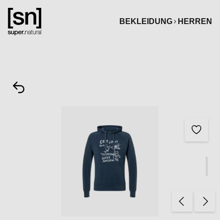
alt springen
BEKLEIDUNG
HERREN
Bildergalerie überspringen