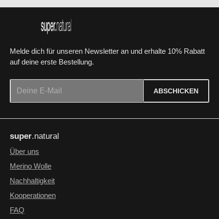
Melde dich für unseren Newsletter an und erhalte 10% Rabatt
auf deine erste Bestellung.
E-Mail-Adresse*
ABSCHICKEN
Datenschutz
Die mit einem Stern (*) markierten Felder sind Pflichtfelder.
Ich habe die
Datenschutzbestimmungen
zur Kenntnis
super
.natural
genommen und die
AGB
gelesen und bin mit ihnen
einverstanden.
*
Über uns
Merino Wolle
Nachhaltigkeit
Kooperationen
FAQ