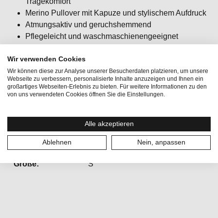
Tragekomfort
Merino Pullover mit Kapuze und stylischem Aufdruck
Atmungsaktiv und geruchshemmend
Pflegeleicht und waschmaschienengeeignet
Wir verwenden Cookies
Wir können diese zur Analyse unserer Besucherdaten platzieren, um unsere
Webseite zu verbessern, personalisierte Inhalte anzuzeigen und Ihnen ein
großartiges Webseiten-Erlebnis zu bieten. Für weitere Informationen zu den
von uns verwendeten Cookies öffnen Sie die Einstellungen.
Aktivitäten:
Lifestyle, Reisen
Alle akzeptieren
Geschlecht:
Herren
Ablehnen
Nein, anpassen
Kategorien:
Sweatshirts & Hoodies
Größe:
S