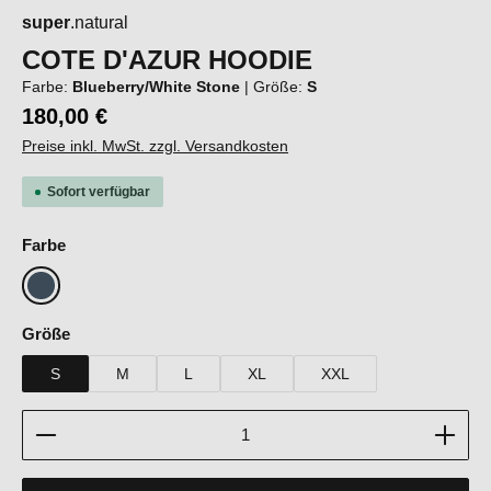
super
.natural
COTE D'AZUR HOODIE
Farbe:
Blueberry/White Stone
|
Größe:
S
180,00 €
Preise inkl. MwSt. zzgl. Versandkosten
Sofort verfügbar
auswählen
Farbe
Blueberry/White Stone
auswählen
Größe
S
M
L
XL
XXL
Produkt Anzahl: Gib den gewünschten Wert ein oder b