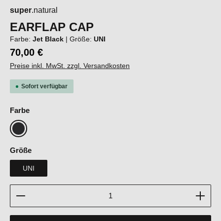
super
.natural
EARFLAP CAP
Farbe:
Jet Black
|
Größe:
UNI
70,00 €
Preise inkl. MwSt. zzgl. Versandkosten
Sofort verfügbar
auswählen
Farbe
Jet Black
auswählen
Größe
UNI
Produkt Anzahl: Gib den gewünschten Wert ein oder b