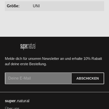
Größe:
UNI
Melde dich für unseren Newsletter an und erhalte 10% Rabatt
auf deine erste Bestellung.
E-Mail-Adresse*
ABSCHICKEN
Datenschutz
Die mit einem Stern (*) markierten Felder sind Pflichtfelder.
Ich habe die
Datenschutzbestimmungen
zur Kenntnis
super
.natural
genommen und die
AGB
gelesen und bin mit ihnen
einverstanden.
*
Über uns