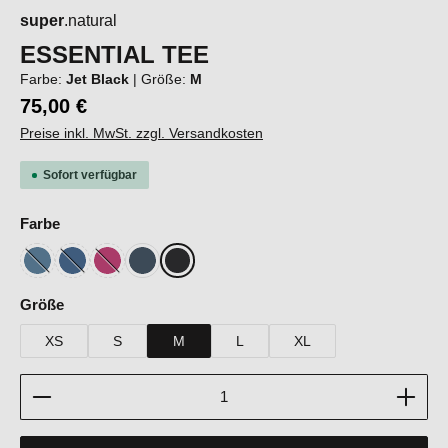
super
.natural
ESSENTIAL TEE
Farbe:
Jet Black
|
Größe:
M
75,00 €
Preise inkl. MwSt. zzgl. Versandkosten
Sofort verfügbar
auswählen
Farbe
Blue Heaven
Ocean Blue
Pinky Rose
Blueberry
Jet Black
(Diese Option ist zurzeit nicht verfügbar.)
(Diese Option ist zurzeit nicht verfügbar.)
(Diese Option ist zurzeit nicht verfügbar.)
auswählen
Größe
XS
S
M
L
XL
Produkt Anzahl: Gib den gewünschten Wert ein oder b