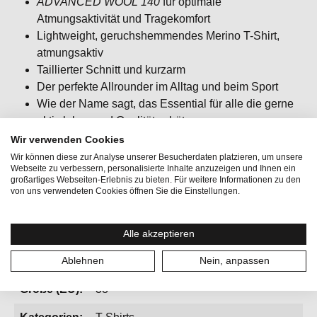
ADVANCED WOOL 140
für optimale
Atmungsaktivität und Tragekomfort
Lightweight, geruchshemmendes Merino T-Shirt,
atmungsaktiv
Taillierter Schnitt und kurzarm
Der perfekte Allrounder im Alltag und beim Sport
Wie der Name sagt, das Essential für alle die gerne
aktiv leben und Qualität schätzen
Wir verwenden Cookies
Wir können diese zur Analyse unserer Besucherdaten platzieren, um unsere
Webseite zu verbessern, personalisierte Inhalte anzuzeigen und Ihnen ein
großartiges Webseiten-Erlebnis zu bieten. Für weitere Informationen zu den
Aktivitäten:
Bergsport, Fitness & Running, Lifestyle,
von uns verwendeten Cookies öffnen Sie die Einstellungen.
Radfahren, Reisen, Yoga
Geschlecht:
Damen
Alle akzeptieren
Gewicht:
101 g
Ablehnen
Nein, anpassen
Größe (EU):
38