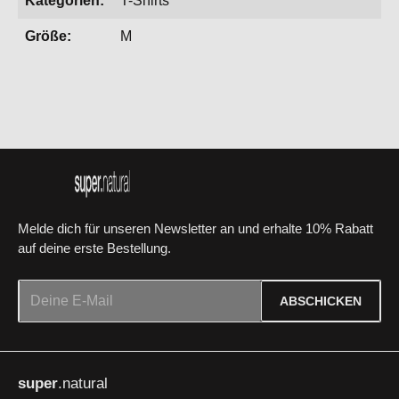
Kategorien:
T-Shirts
Größe:
M
Melde dich für unseren Newsletter an und erhalte 10% Rabatt
auf deine erste Bestellung.
E-Mail-Adresse*
ABSCHICKEN
Datenschutz
Die mit einem Stern (*) markierten Felder sind Pflichtfelder.
Ich habe die
Datenschutzbestimmungen
zur Kenntnis
super
.natural
genommen und die
AGB
gelesen und bin mit ihnen