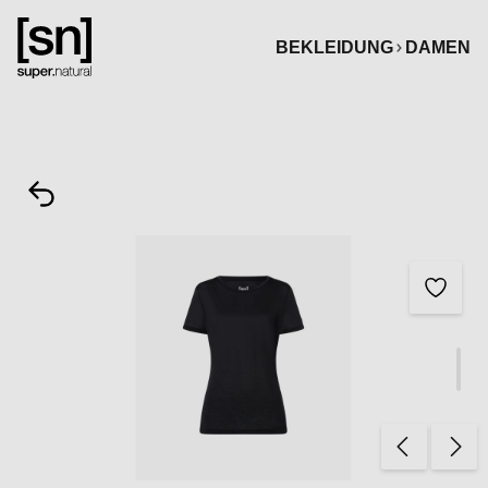
alt springen
BEKLEIDUNG
DAMEN
Bildergalerie überspringen