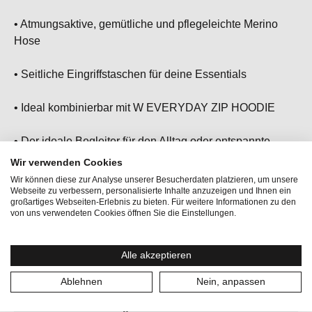
• Atmungsaktive, gemütliche und pflegeleichte Merino
Hose
• Seitliche Eingriffstaschen für deine Essentials
• Ideal kombinierbar mit W EVERYDAY ZIP HOODIE
• Der ideale Begleiter für den Alltag oder entspannte
Stunden
Wir verwenden Cookies
Wir können diese zur Analyse unserer Besucherdaten platzieren, um unsere
Webseite zu verbessern, personalisierte Inhalte anzuzeigen und Ihnen ein
großartiges Webseiten-Erlebnis zu bieten. Für weitere Informationen zu den
von uns verwendeten Cookies öffnen Sie die Einstellungen.
Aktivitäten:
Homewear, Lifestyle, Reisen, Yoga
Alle akzeptieren
Geschlecht:
Damen
Ablehnen
Nein, anpassen
Gewicht:
320 g