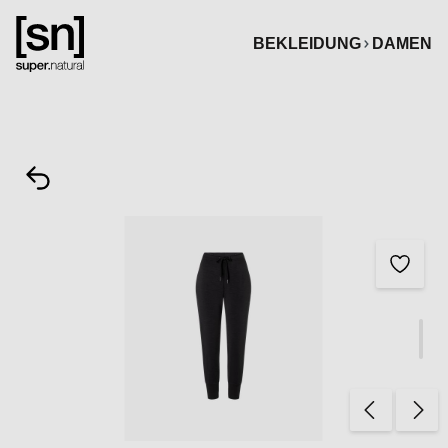
alt springen
BEKLEIDUNG
DAMEN
Bildergalerie überspringen