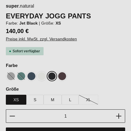
super
.natural
EVERYDAY JOGG PANTS
Farbe:
Jet Black
|
Größe:
XS
140,00 €
Preise inkl. MwSt. zzgl. Versandkosten
Sofort verfügbar
auswählen
Farbe
Cashmere Grey Melange
Lagoon Green
Blueberry
Fresh White
Jet Black
Raisin
(Diese Option ist zurzeit nicht verfügbar.)
(Diese Option ist zurzeit nicht verfügbar.)
auswählen
Größe
XS
S
M
L
XL
(Diese Option ist zurzeit ni
Produkt Anzahl: Gib den gewünschten Wert ein oder b