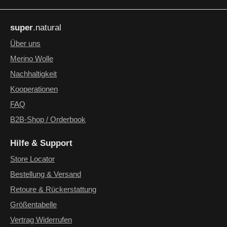
Datenschutz
Die mit einem Stern (*) markierten Felder sind Pflichtfelder.
Ich habe die
Datenschutzbestimmungen
zur Kenntnis
super
.natural
genommen und die
AGB
gelesen und bin mit ihnen
einverstanden.
*
Über uns
Merino Wolle
Nachhaltigkeit
Kooperationen
FAQ
B2B-Shop / Orderbook
Hilfe & Support
Store Locator
Bestellung & Versand
Retoure & Rückerstattung
Größentabelle
Vertrag Widerrufen