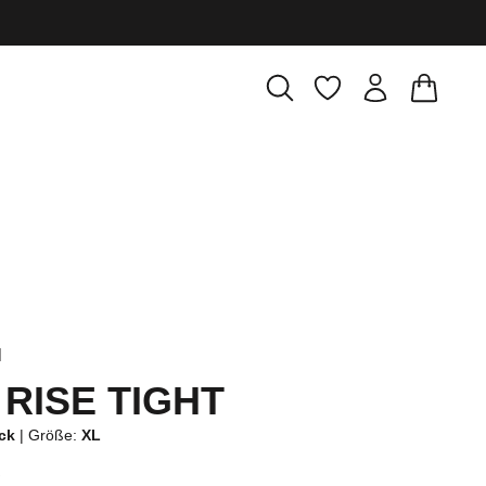
Warenkor
Du hast 0 Produkte
l
 RISE TIGHT
ack
|
Größe:
XL
€