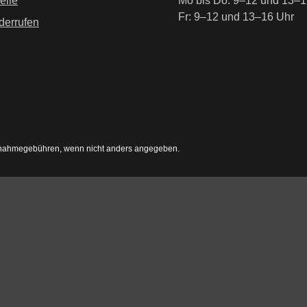
elle
Mo bis Do: 9–12 und 13–1
Fr: 9–12 und 13–16 Uhr
derrufen
nahmegebühren, wenn nicht anders angegeben.