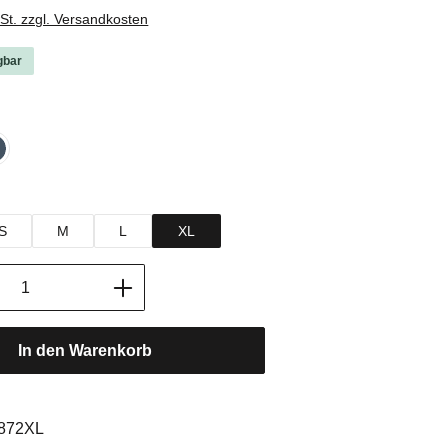
wSt. zzgl. Versandkosten
gbar
hlen
ack
lueberry
hlen
S
M
L
XL
Anzahl: Gib den gewünschten Wert ein oder
In den Warenkorb
:
872XL