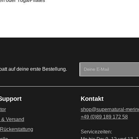
fen oder Yoga/Pilates
E-Mail-Adresse*
tt auf deine erste Bestellung.
Datenschutz
Die mit einem Stern (*) mark
Ich habe die
Datenschu
 Support
Kontakt
genommen und die
AG
einverstanden.
*
tor
shop@supernatural-merin
+49 (0)89 189 172 58
g & Versand
 Rückerstattung
Servicezeiten: