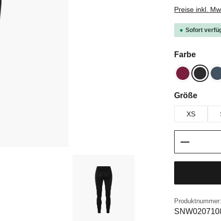
Preise inkl. M
Sofort verfü
auswä
Farbe
Beet Red
Jet Bl
B
auswä
Größe
XS
Produkt 
Produktnummer
SNW020710