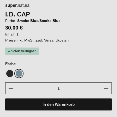
super
.natural
I.D. CAP
Farbe:
Smoke Blue/Smoke Blue
30,00 €
Inhalt:
1
Preise inkl. MwSt. zzgl. Versandkosten
Sofort verfügbar
auswählen
Farbe
Jet Black/Jet Black
Smoke Blue/Smoke Blue
Produkt Anzahl: Gib den gewünschten Wert ein oder b
In den Warenkorb