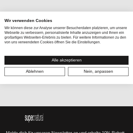
Wir verwenden Cookies
Aktivitäten:
Bergsport, Homewear, Lifestyle, Reisen
Wir können diese zur Analyse unserer Besucherdaten platzieren, um unsere
Webseite zu verbessern, personalisierte Inhalte anzuzeigen und Ihnen ein
Geschlecht:
Unisex
großartiges Webseiten-Erlebnis zu bieten. Für weitere Informationen zu den
von uns verwendeten Cookies öffnen Sie die Einstellungen.
Gewicht:
86 g
Highlights:
Merino Mare
Alle akzeptieren
Größe:
UNI
Ablehnen
Nein, anpassen