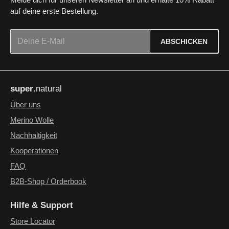
Melde dich für unseren Newsletter an und erhalte 10% Rabatt
auf deine erste Bestellung.
E-Mail-Adresse*
ABSCHICKEN
Datenschutz
Die mit einem Stern (*) markierten Felder sind Pflichtfelder.
Ich habe die
Datenschutzbestimmungen
zur Kenntnis
super
.natural
genommen und die
AGB
gelesen und bin mit ihnen
einverstanden.
*
Über uns
Merino Wolle
Nachhaltigkeit
Kooperationen
FAQ
B2B-Shop / Orderbook
Hilfe & Support
Store Locator