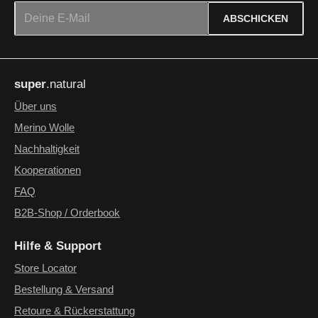
E-Mail-Adresse*
ABSCHICKEN
Datenschutz
Die mit einem Stern (*) markierten Felder sind Pflichtfelder.
Ich habe die
Datenschutzbestimmungen
zur Kenntnis
super
.natural
genommen und die
AGB
gelesen und bin mit ihnen
einverstanden.
*
Über uns
Merino Wolle
Nachhaltigkeit
Kooperationen
FAQ
B2B-Shop / Orderbook
Hilfe & Support
Store Locator
Bestellung & Versand
Retoure & Rückerstattung