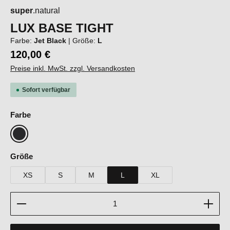
super
.natural
LUX BASE TIGHT
Farbe:
Jet Black
|
Größe:
L
120,00 €
Preise inkl. MwSt. zzgl. Versandkosten
Sofort verfügbar
auswählen
Farbe
Jet Black
auswählen
Größe
XS
S
M
L
XL
Produkt Anzahl: Gib den gewünschten Wert ein oder b