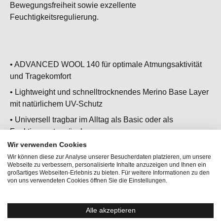
Bewegungsfreiheit sowie exzellente
Feuchtigkeitsregulierung.
• ADVANCED WOOL 140 für optimale Atmungsaktivität
und Tragekomfort
•
Lightweight und schnelltrocknendes Merino Base Layer
mit natürlichem UV-Schutz
• Universell tragbar im Alltag als Basic oder als
Funktionsunterwäsche
Wir verwenden Cookies
• Ärmellos mit Rundhalsausschnitt
Wir können diese zur Analyse unserer Besucherdaten platzieren, um unsere
• Ideal als Baselayer für warme Wintertage und kühle
Webseite zu verbessern, personalisierte Inhalte anzuzeigen und Ihnen ein
großartiges Webseiten-Erlebnis zu bieten. Für weitere Informationen zu den
Sommeraktivitäten
von uns verwendeten Cookies öffnen Sie die Einstellungen.
Alle akzeptieren
Aktivitäten:
Bergsport, Lifestyle