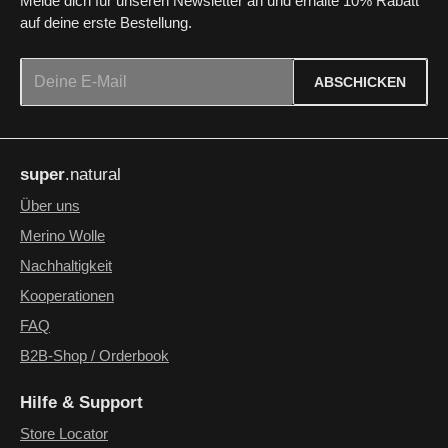
Melde dich für unseren Newsletter an und erhalte 10% Rabatt
auf deine erste Bestellung.
E-Mail-Adresse*
ABSCHICKEN
Datenschutz
Die mit einem Stern (*) markierten Felder sind Pflichtfelder.
Ich habe die
Datenschutzbestimmungen
zur Kenntnis
super
.natural
genommen und die
AGB
gelesen und bin mit ihnen
einverstanden.
*
Über uns
Merino Wolle
Nachhaltigkeit
Kooperationen
FAQ
B2B-Shop / Orderbook
Hilfe & Support
Store Locator