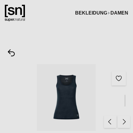
alt springen
BEKLEIDUNG
DAMEN
Bildergalerie überspringen