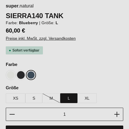
super
.natural
SIERRA140 TANK
Farbe:
Blueberry
|
Größe:
L
60,00 €
Preise inkl. MwSt. zzgl. Versandkosten
Sofort verfügbar
auswählen
Farbe
Fresh White
Jet Black
Blueberry
auswählen
Größe
XS
S
M
L
XL
(Diese Option ist zurzeit nicht verfügbar.)
Produkt Anzahl: Gib den gewünschten Wert ein oder b