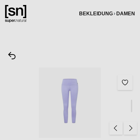
alt springen
BEKLEIDUNG
DAMEN
Bildergalerie überspringen