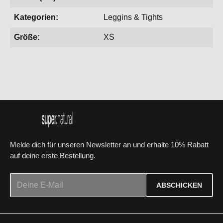
Kategorien:
Leggins & Tights
Größe:
XS
Melde dich für unseren Newsletter an und erhalte 10% Rabatt
auf deine erste Bestellung.
E-Mail-Adresse*
ABSCHICKEN
Datenschutz
Die mit einem Stern (*) markierten Felder sind Pflichtfelder.
Ich habe die
Datenschutzbestimmungen
zur Kenntnis