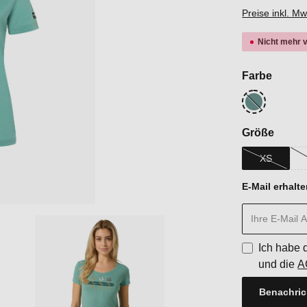
Preise inkl. M
Nicht mehr 
auswä
Farbe
Lagoon Gree
(Diese Option i
auswä
Größe
XS
(Diese Optio
E-Mail erhalte
Ich habe 
und die
A
Benachric