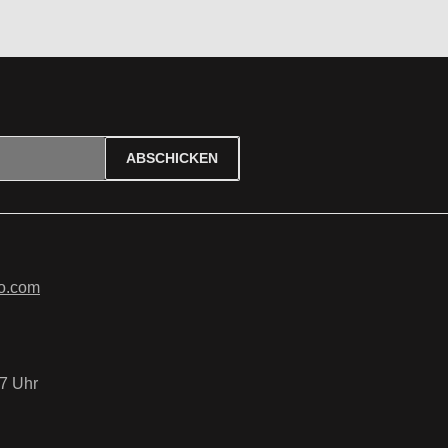
ABSCHICKEN
ierten Felder sind Pflichtfelder.
tzbestimmungen
zur Kenntnis
B
gelesen und bin mit ihnen
o.com
7 Uhr