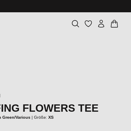
Warenkor
Du hast 0 Produkte
l
ING FLOWERS TEE
 Green/Various
|
Größe:
XS
€