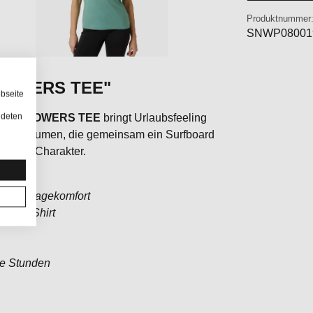
Produktnummer
SNWP08001
FLOWERS TEE"
bseite
ndeten
ING FLOWERS TEE
bringt Urlaubsfeeling
ilisierte Blumen, die gemeinsam ein Surfboard
ässigem Charakter.
 und Tragekomfort
rzarm Shirt
te Stunden