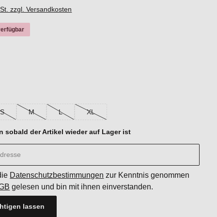
wSt. zzgl. Versandkosten
verfügbar
hlen
n/Various
st zurzeit nicht verfügbar.)
hlen
S
M
L
XL
n ist zurzeit nicht verfügbar.)
(Diese Option ist zurzeit nicht verfügbar.)
(Diese Option ist zurzeit nicht verfügbar.)
(Diese Option ist zurzeit nicht verfügbar.)
(Diese Option ist zurzeit nicht verfügbar.)
n sobald der Artikel wieder auf Lager ist
die
Datenschutzbestimmungen
zur Kenntnis genommen
GB
gelesen und bin mit ihnen einverstanden.
htigen lassen