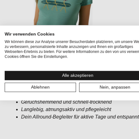
Wir verwenden Cookies
Produktinformationen "SURFING 
Wir können diese zur Analyse unserer Besucherdaten platzieren, um unsere We
zu verbessern, personalisierte Inhalte anzuzeigen und Ihnen ein großartiges
Webseiten-Erlebnis zu bieten. Für weitere Informationen zu den von uns verwe
Sommer, Surf-Vibes
und florale Leichtigkeit – das
SURF
Cookies öffnen Sie die Einstellungen.
direkt in deinen Alltag. Das verspielte Printmotiv zeigt st
tragen – ein kreativer Hingucker mit femininer Note und l
Alle akzeptieren
ADVANCED WOOL 140 für optimale Atmungsaktivität
Ablehnen
Nein, anpassen
Formstabiles, geruchshemmendes, leichtes Merino ku
Geruchshemmend und schnell-trocknend
Langlebig, atmungsaktiv und pflegeleicht
Dein Allround-Begleiter für aktive Tage und entspann