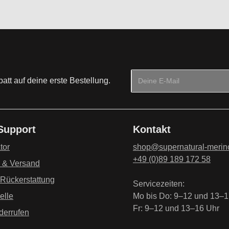
E-Mail-Adresse*
tt auf deine erste Bestellung.
Datenschutz
Die mit einem Stern (*) mark
Ich habe die
Datenschu
 Support
Kontakt
genommen und die
AG
einverstanden.
*
tor
shop@supernatural-merin
+49 (0)89 189 172 58
g & Versand
 Rückerstattung
Servicezeiten:
elle
Mo bis Do: 9–12 und 13–1
Fr: 9–12 und 13–16 Uhr
derrufen