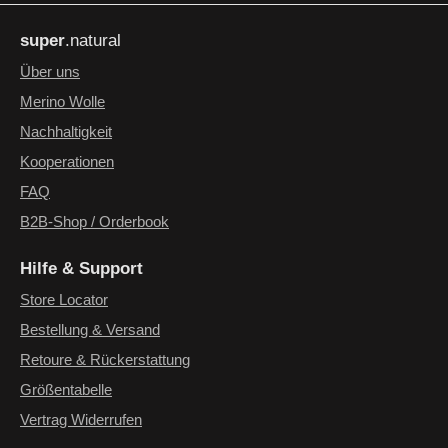
Die mit einem Stern (*) markierten Felder sind Pflichtfelder.
Ich habe die
Datenschutzbestimmungen
zur Kenntnis
super
.natural
genommen und die
AGB
gelesen und bin mit ihnen
einverstanden.
*
Über uns
Merino Wolle
Nachhaltigkeit
Kooperationen
FAQ
B2B-Shop / Orderbook
Hilfe & Support
Store Locator
Bestellung & Versand
Retoure & Rückerstattung
Größentabelle
Vertrag Widerrufen