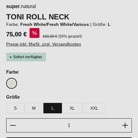
super
.natural
TONI ROLL NECK
Farbe:
Fresh White/Fresh White/Various
|
Größe:
L
%
75,00 €
Regulärer Preis:
150,00 €
(50% gespart)
Preise inkl. MwSt. zzgl. Versandkosten
Sofort verfügbar
auswählen
Farbe
Fresh White/Fresh White/Various
auswählen
Größe
S
M
L
XL
XXL
Produkt Anzahl: Gib den gewünschten Wert ein oder b