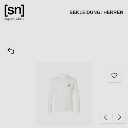
alt springen
BEKLEIDUNG
HERREN
Bildergalerie überspringen