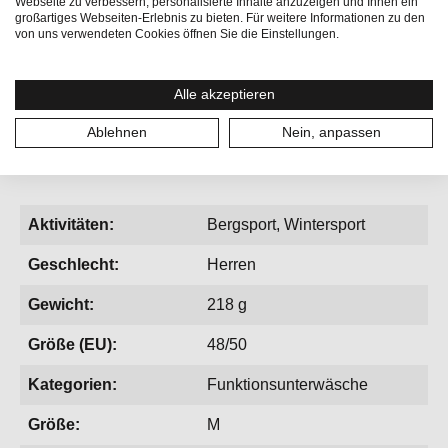
Webseite zu verbessern, personalisierte Inhalte anzuzeigen und Ihnen ein
großartiges Webseiten-Erlebnis zu bieten. Für weitere Informationen zu den
von uns verwendeten Cookies öffnen Sie die Einstellungen.
• Ideal kombinierbar mit TUNDRA175 TIGHT 3/4
• Unser Baselayer Allrounder, besonders
Alle akzeptieren
temperaturregulierend
Ablehnen
Nein, anpassen
Aktivitäten:
Bergsport, Wintersport
Geschlecht:
Herren
Gewicht:
218 g
Größe (EU):
48/50
Kategorien:
Funktionsunterwäsche
Größe:
M