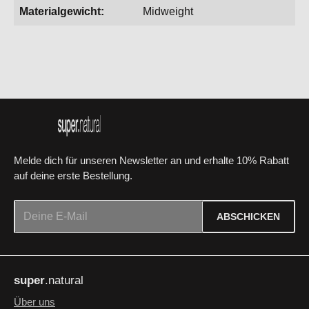
Materialgewicht:
Midweight
Melde dich für unseren Newsletter an und erhalte 10% Rabatt
auf deine erste Bestellung.
E-Mail-Adresse*
ABSCHICKEN
Datenschutz
Die mit einem Stern (*) markierten Felder sind Pflichtfelder.
Ich habe die
Datenschutzbestimmungen
zur Kenntnis
super
.natural
genommen und die
AGB
gelesen und bin mit ihnen
einverstanden.
*
Über uns