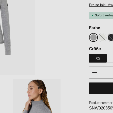
Preise inkl. M
Sofort verfü
auswä
Farbe
Cashmere G
Fresh 
J
(Diese O
(
auswä
Größe
XS
Produkt 
Produktnummer
SNW020350