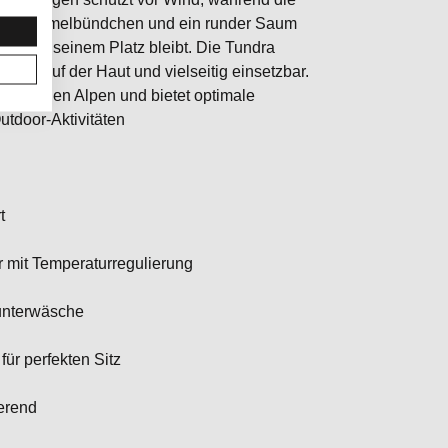
tärkte Ärmelbündchen und ein runder Saum
er an seinem Platz bleibt. Die Tundra
eicht auf der Haut und vielseitig einsetzbar.
age in den Alpen und bietet optimale
Outdoor-Aktivitäten
t
mit Temperaturregulierung
sunterwäsche
ür perfekten Sitz
ierend