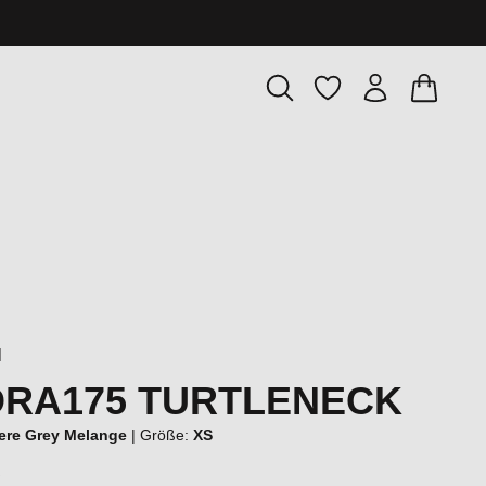
Warenkor
Du hast 0 Produkte
l
RA175 TURTLENECK
re Grey Melange
|
Größe:
XS
€