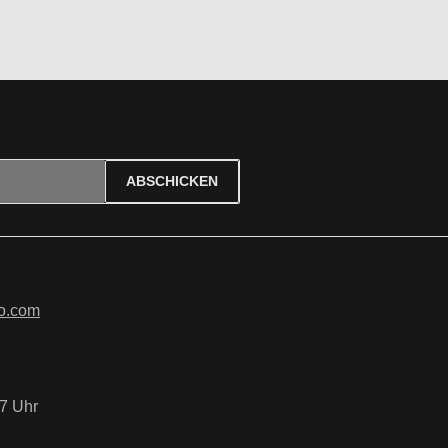
ABSCHICKEN
ierten Felder sind Pflichtfelder.
tzbestimmungen
zur Kenntnis
B
gelesen und bin mit ihnen
o.com
7 Uhr