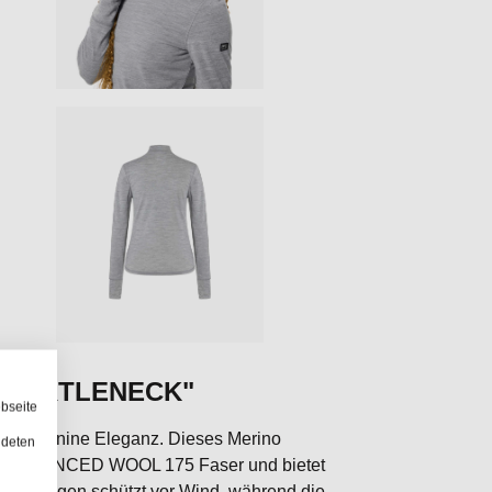
5 TURTLENECK"
bseite
 und feminine Eleganz. Dieses Merino
ndeten
ven ADVANCED WOOL 175 Faser und bietet
 Stehkragen schützt vor Wind, während die