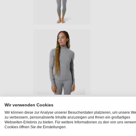
Wir verwenden Cookies
Produktinformationen "TUNDRA17
Wir können diese zur Analyse unserer Besucherdaten platzieren, um unsere We
zu verbessern, personalisierte Inhalte anzuzeigen und Ihnen ein großartiges
Das
TUNDRA175 TURTLENECK
vereint Funktionalität
Webseiten-Erlebnis zu bieten. Für weitere Informationen zu den von uns verwe
Cookies öffnen Sie die Einstellungen.
langarm Shirt
mit Stehkragen
besteht aus der innovati
mittlere Wärmestärke – perfekt für die Übergangszeit. Der