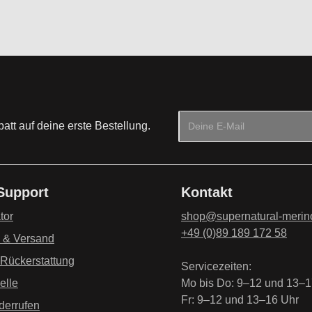
E-Mail-Adresse*
tt auf deine erste Bestellung.
Datenschutz
Die mit einem Stern (*) mark
Ich habe die
Datenschu
 Support
Kontakt
genommen und die
AG
einverstanden.
*
tor
shop@supernatural-merin
+49 (0)89 189 172 58
g & Versand
 Rückerstattung
Servicezeiten:
elle
Mo bis Do: 9–12 und 13–1
Fr: 9–12 und 13–16 Uhr
derrufen