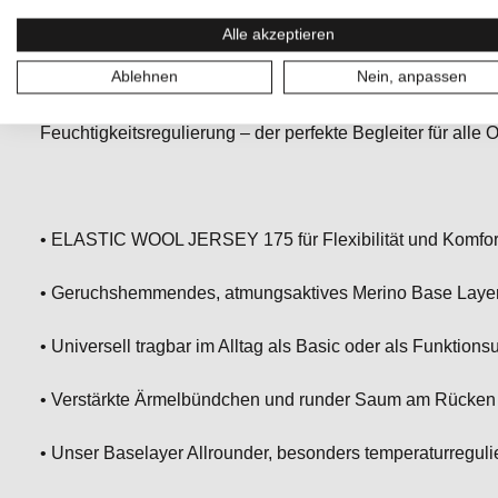
Faserwärme die Haut sanft umhüllt, ohne zu reizen. Vers
Alle akzeptieren
am Rücken sorgen dafür, dass das Damen Merino Shirt imm
Ablehnen
Nein, anpassen
Base Layer Grammatur ist der Allrounder fürs ganze Jahr. L
Die 175g Midweight Faser ist ideal für die meisten Wintert
Feuchtigkeitsregulierung – der perfekte Begleiter für alle 
• ELASTIC WOOL JERSEY 175 für Flexibilität und Komfor
• Geruchshemmendes, atmungsaktives Merino Base Layer 
• Universell tragbar im Alltag als Basic oder als Funktion
• Verstärkte Ärmelbündchen und runder Saum am Rücken f
• Unser Baselayer Allrounder, besonders temperaturregul