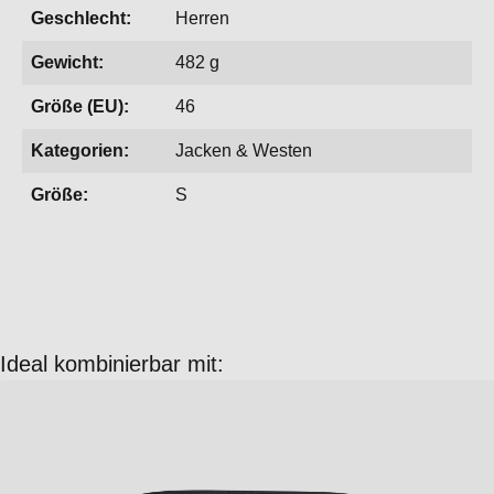
Geschlecht:
Herren
Gewicht:
482 g
Größe (EU):
46
Kategorien:
Jacken & Westen
Größe:
S
Produktgalerie überspringen
Ideal kombinierbar mit: