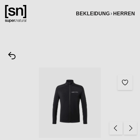
alt springen
BEKLEIDUNG
HERREN
Bildergalerie überspringen