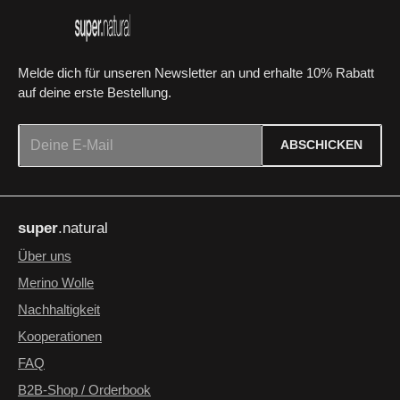
ü
g
b
a
r
Melde dich für unseren Newsletter an und erhalte 10% Rabatt
auf deine erste Bestellung.
E-Mail-Adresse*
ABSCHICKEN
Datenschutz
Die mit einem Stern (*) markierten Felder sind Pflichtfelder.
Ich habe die
Datenschutzbestimmungen
zur Kenntnis
super
.natural
genommen und die
AGB
gelesen und bin mit ihnen
einverstanden.
*
Über uns
Merino Wolle
Nachhaltigkeit
Kooperationen
FAQ
B2B-Shop / Orderbook