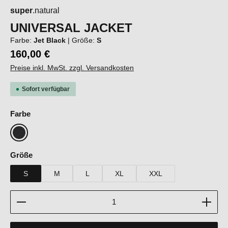
super
.natural
UNIVERSAL JACKET
Farbe:
Jet Black
|
Größe:
S
160,00 €
Preise inkl. MwSt. zzgl. Versandkosten
Sofort verfügbar
auswählen
Farbe
Jet Black
auswählen
Größe
S
M
L
XL
XXL
Produkt Anzahl: Gib den gewünschten Wert ein oder b