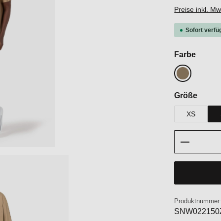
Preise inkl. M
Sofort verfü
auswä
Farbe
Oak
auswä
Größe
XS
Produkt 
Produktnummer
SNW022150