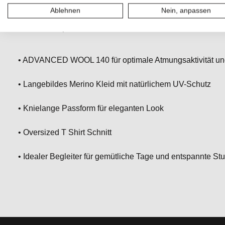
Faser macht das Kleid leicht, atmungsaktiv und ideal für d
Ablehnen
Nein, anpassen
UV-Schutz, sondern lässt sich vielseitig kombinieren – ob 
oder für entspannte Homewear.
• ADVANCED WOOL 140 für optimale Atmungsaktivität un
• Langebildes Merino Kleid mit natürlichem UV-Schutz
• Knielange Passform für eleganten Look
• Oversized T Shirt Schnitt
• Idealer Begleiter für gemütliche Tage und entspannte St