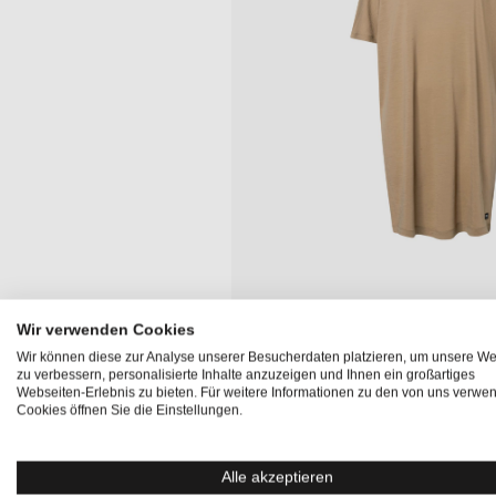
Wir verwenden Cookies
Wir können diese zur Analyse unserer Besucherdaten platzieren, um unsere We
Produktinformationen "LAGUNA D
zu verbessern, personalisierte Inhalte anzuzeigen und Ihnen ein großartiges
Webseiten-Erlebnis zu bieten. Für weitere Informationen zu den von uns verwe
Cookies öffnen Sie die Einstellungen.
Das
LAGUNA DRESS
ist das perfekte Damen Merino Kl
oversized T-Shirt-Schnitt und dem weiten, knielangen Des
einen legeren, lässigen Look und angenehmen Trageko
Alle akzeptieren