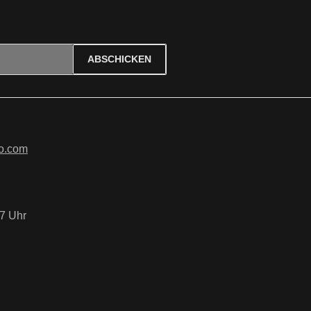
ABSCHICKEN
ierten Felder sind Pflichtfelder.
tzbestimmungen
zur Kenntnis
B
gelesen und bin mit ihnen
o.com
7 Uhr