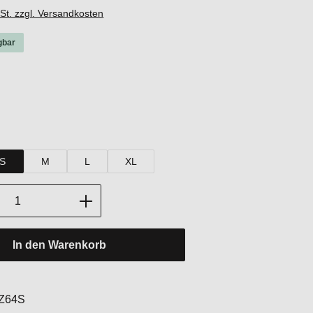
wSt. zzgl. Versandkosten
gbar
hlen
hlen
S
M
L
XL
Anzahl: Gib den gewünschten Wert ein oder
In den Warenkorb
:
Z64S