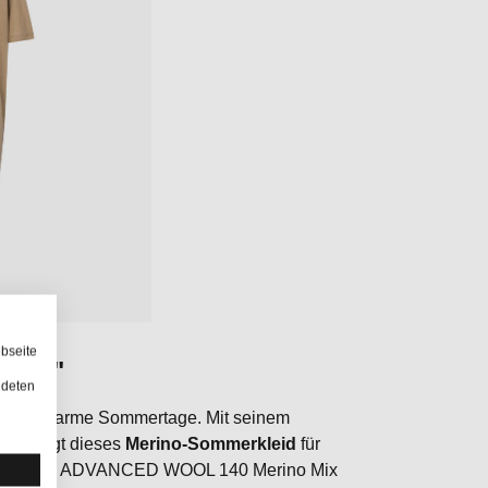
bseite
RESS"
ndeten
eid für warme Sommertage. Mit seinem
ign sorgt dieses
Merino-Sommerkleid
für
mfort. Die ADVANCED WOOL 140 Merino Mix