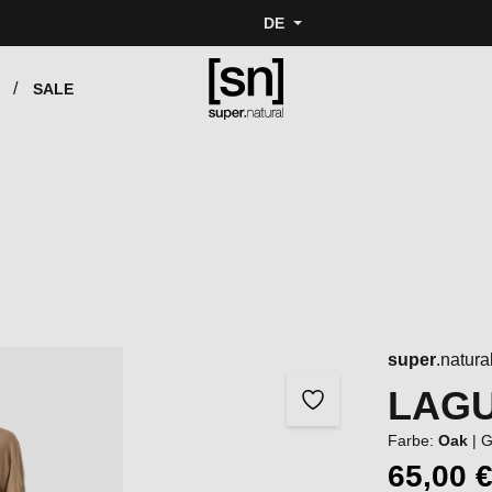
DE
SALE
super
.natura
LAG
Farbe:
Oak
|
G
65,00 