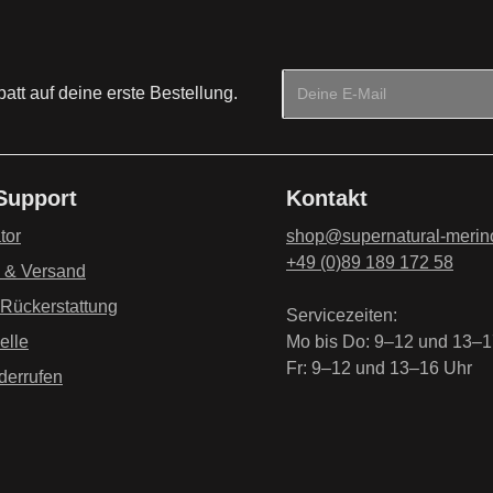
E-Mail-Adresse*
tt auf deine erste Bestellung.
Datenschutz
Die mit einem Stern (*) mark
Ich habe die
Datenschu
 Support
Kontakt
genommen und die
AG
einverstanden.
*
tor
shop@supernatural-merin
+49 (0)89 189 172 58
g & Versand
 Rückerstattung
Servicezeiten:
elle
Mo bis Do: 9–12 und 13–1
Fr: 9–12 und 13–16 Uhr
derrufen