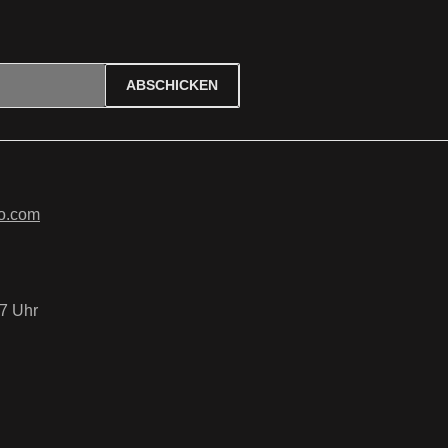
ABSCHICKEN
ierten Felder sind Pflichtfelder.
tzbestimmungen
zur Kenntnis
B
gelesen und bin mit ihnen
o.com
7 Uhr