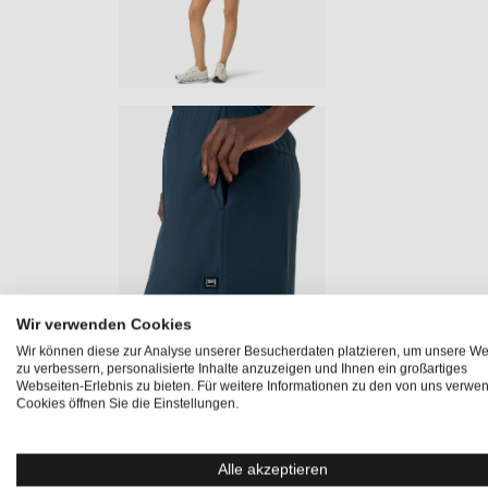
Wir verwenden Cookies
Wir können diese zur Analyse unserer Besucherdaten platzieren, um unsere We
zu verbessern, personalisierte Inhalte anzuzeigen und Ihnen ein großartiges
Produktinformationen "HIKING SKI
Webseiten-Erlebnis zu bieten. Für weitere Informationen zu den von uns verwe
Cookies öffnen Sie die Einstellungen.
Der
HIKING SKIRT
, mit
integrierten Shorts
, ist ideal f
aus
AIR WOOL.MESH
sorgen für
Atmungsaktivität und 
Alle akzeptieren
Stoff ein angenehmes Tragegefühl garantiert. Der Mini Roc