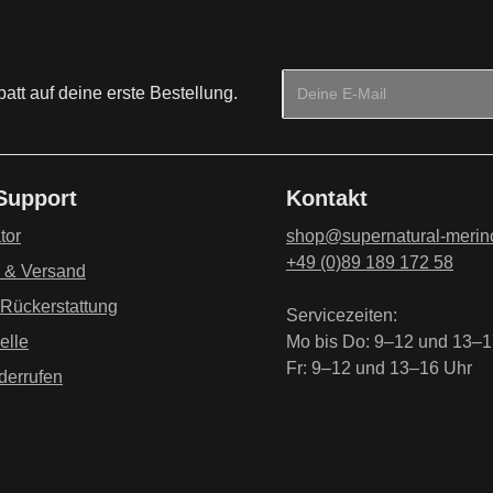
E-Mail-Adresse*
tt auf deine erste Bestellung.
Datenschutz
Die mit einem Stern (*) mark
Ich habe die
Datenschu
 Support
Kontakt
genommen und die
AG
einverstanden.
*
tor
shop@supernatural-merin
+49 (0)89 189 172 58
g & Versand
 Rückerstattung
Servicezeiten:
elle
Mo bis Do: 9–12 und 13–1
Fr: 9–12 und 13–16 Uhr
derrufen