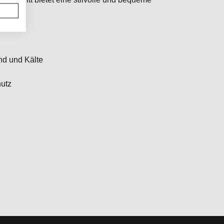
d und Kälte
hutz