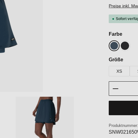
Preise inkl. M
Sofort verfü
auswä
Farbe
Blueberry
Jet Bl
auswä
Größe
XS
Produkt 
Produktnummer
SNW021650