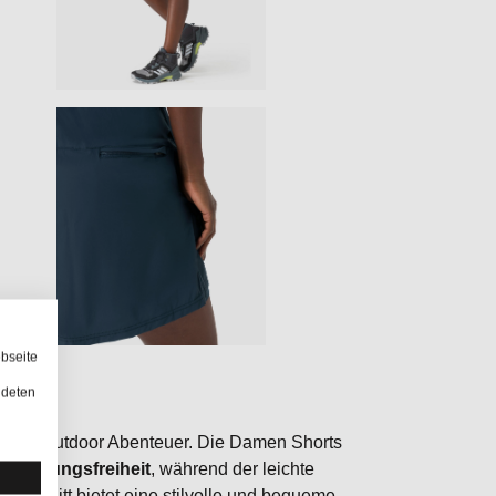
bseite
RT"
ndeten
ür aktive Outdoor Abenteuer. Die Damen Shorts
Bewegungsfreiheit
, während der leichte
k Schnitt bietet eine stilvolle und bequeme