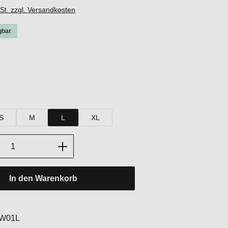
wSt. zzgl. Versandkosten
gbar
hlen
ack
hlen
S
M
L
XL
Anzahl: Gib den gewünschten Wert ein oder
In den Warenkorb
:
W01L