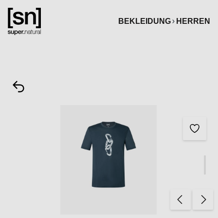
alt springen
BEKLEIDUNG
HERREN
Bildergalerie überspringen