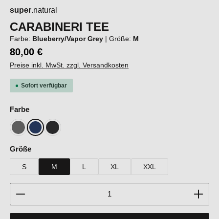
super
.natural
CARABINERI TEE
Farbe:
Blueberry/Vapor Grey
|
Größe:
M
80,00 €
Preise inkl. MwSt. zzgl. Versandkosten
Sofort verfügbar
auswählen
Farbe
Cashmere Grey Melange/Cashmere Grey Melange
Blueberry/Vapor Grey
Jet Black/Vapor Grey
auswählen
Größe
S
M
L
XL
XXL
Produkt Anzahl: Gib den gewünschten Wert ein oder b