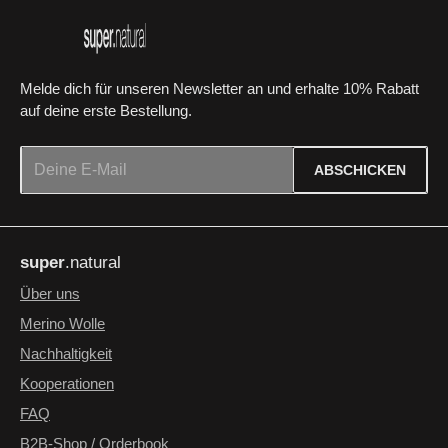
Melde dich für unseren Newsletter an und erhalte 10% Rabatt
auf deine erste Bestellung.
E-Mail-Adresse*
ABSCHICKEN
Datenschutz
Die mit einem Stern (*) markierten Felder sind Pflichtfelder.
Ich habe die
Datenschutzbestimmungen
zur Kenntnis
super
.natural
genommen und die
AGB
gelesen und bin mit ihnen
einverstanden.
*
Über uns
Merino Wolle
Nachhaltigkeit
Kooperationen
FAQ
B2B-Shop / Orderbook