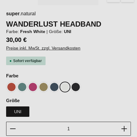
super
.natural
WANDERLUST HEADBAND
Farbe:
Fresh White
|
Größe:
UNI
30,00 €
Preise inkl. MwSt. zzgl. Versandkosten
Sofort verfügbar
auswählen
Farbe
Chilli
Lagoon Green
Pinky Rose
Sahara
Blueberry
Fresh White
Jet Black
auswählen
Größe
UNI
Produkt Anzahl: Gib den gewünschten Wert ein oder b