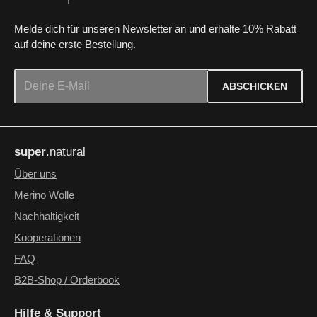
Melde dich für unseren Newsletter an und erhalte 10% Rabatt
auf deine erste Bestellung.
E-Mail-Adresse*
ABSCHICKEN
Datenschutz
Die mit einem Stern (*) markierten Felder sind Pflichtfelder.
Ich habe die
Datenschutzbestimmungen
zur Kenntnis
super
.natural
genommen und die
AGB
gelesen und bin mit ihnen
einverstanden.
*
Über uns
Merino Wolle
Nachhaltigkeit
Kooperationen
FAQ
B2B-Shop / Orderbook
Hilfe & Support