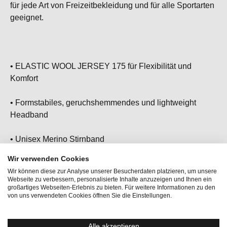
für jede Art von Freizeitbekleidung und für alle Sportarten
geeignet.
• ELASTIC WOOL JERSEY 175 für Flexibilität und
Komfort
• Formstabiles, geruchshemmendes und lightweight
Headband
• Unisex Merino Stirnband
Wir verwenden Cookies
• Hält dich bei jedem Outdoor Abenteuer zuverlässig
Wir können diese zur Analyse unserer Besucherdaten platzieren, um unsere
warm
Webseite zu verbessern, personalisierte Inhalte anzuzeigen und Ihnen ein
großartiges Webseiten-Erlebnis zu bieten. Für weitere Informationen zu den
von uns verwendeten Cookies öffnen Sie die Einstellungen.
• Dein neues Lieblings Accessoire, ob am Berg oder im
Tal - damit bist du immer ready für das nächste
Abenteuer!
Alle akzeptieren