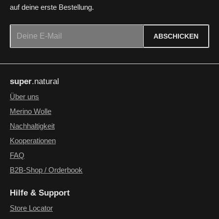
auf deine erste Bestellung.
E-Mail-Adresse*
ABSCHICKEN
Datenschutz
Die mit einem Stern (*) markierten Felder sind Pflichtfelder.
Ich habe die
Datenschutzbestimmungen
zur Kenntnis
super
.natural
genommen und die
AGB
gelesen und bin mit ihnen
einverstanden.
*
Über uns
Merino Wolle
Nachhaltigkeit
Kooperationen
FAQ
B2B-Shop / Orderbook
Hilfe & Support
Store Locator