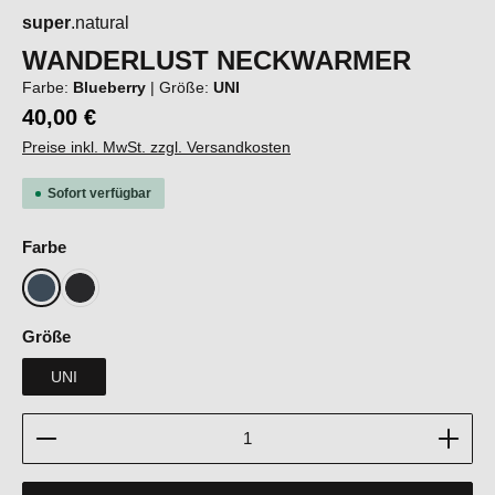
super
.natural
WANDERLUST NECKWARMER
Farbe:
Blueberry
|
Größe:
UNI
40,00 €
Preise inkl. MwSt. zzgl. Versandkosten
Sofort verfügbar
auswählen
Farbe
Blueberry
Jet Black
auswählen
Größe
UNI
Produkt Anzahl: Gib den gewünschten Wert ein oder b