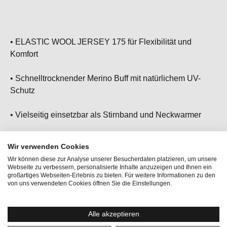
• ELASTIC WOOL JERSEY 175 für Flexibilität und
Komfort
• Schnelltrocknender Merino Buff mit natürlichem UV-
Schutz
• Vielseitig einsetzbar als Stirnband und Neckwarmer
• Hält dich bei jedem Outdoor Abenteuer zuverlässig
Wir verwenden Cookies
warm
Wir können diese zur Analyse unserer Besucherdaten platzieren, um unsere
Webseite zu verbessern, personalisierte Inhalte anzuzeigen und Ihnen ein
• Dein neues Lieblings Accessoire, ob am Berg oder im
großartiges Webseiten-Erlebnis zu bieten. Für weitere Informationen zu den
von uns verwendeten Cookies öffnen Sie die Einstellungen.
Tal - damit bist du immer ready für das nächste
Abenteuer!
Alle akzeptieren