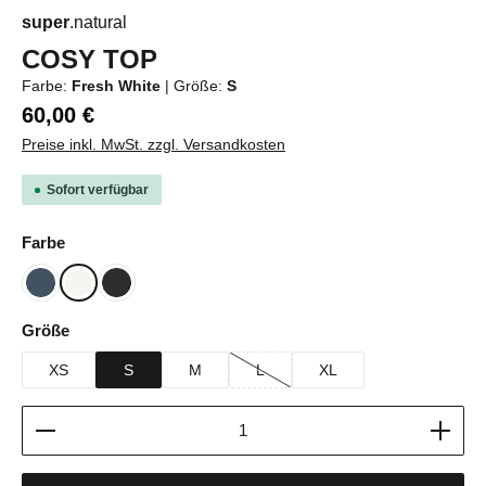
super
.natural
COSY TOP
Farbe:
Fresh White
|
Größe:
S
60,00 €
Preise inkl. MwSt. zzgl. Versandkosten
Sofort verfügbar
auswählen
Farbe
Blueberry
Fresh White
Jet Black
auswählen
Größe
XS
S
M
L
XL
(Diese Option ist zurzeit nicht verfügbar
Produkt Anzahl: Gib den gewünschten Wert ein oder b