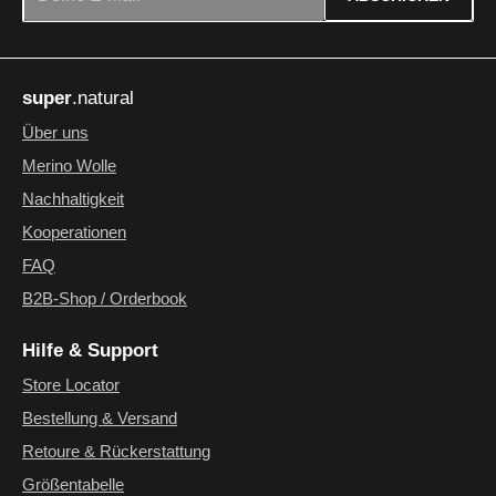
Datenschutz
Die mit einem Stern (*) markierten Felder sind Pflichtfelder.
Ich habe die
Datenschutzbestimmungen
zur Kenntnis
super
.natural
genommen und die
AGB
gelesen und bin mit ihnen
einverstanden.
*
Über uns
Merino Wolle
Nachhaltigkeit
Kooperationen
FAQ
B2B-Shop / Orderbook
Hilfe & Support
Store Locator
Bestellung & Versand
Retoure & Rückerstattung
Größentabelle