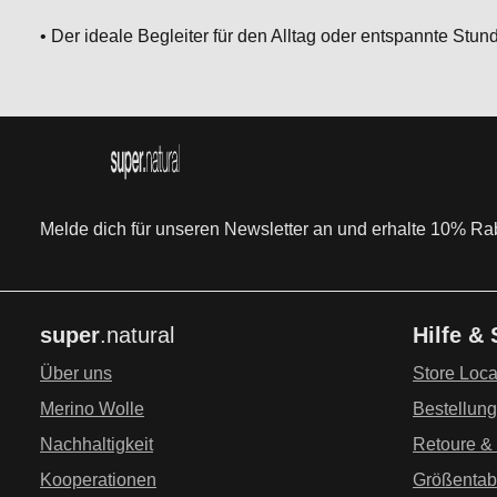
• Der ideale Begleiter für den Alltag oder entspannte Stun
Melde dich für unseren Newsletter an und erhalte 10% Raba
super
.natural
Hilfe &
Über uns
Store Loca
Merino Wolle
Bestellun
Nachhaltigkeit
Retoure &
Kooperationen
Größentab