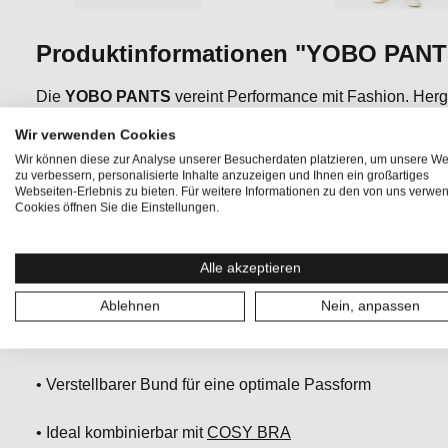
Produktinformationen "YOBO PANT
Die
YOBO PANTS
vereint Performance mit Fashion. Her
SUPER.STRETCH
Material bietet sie optimalen Trageko
Wir verwenden Cookies
verstellbare Bund und der lässige Schnitt sorgen für ei
Wir können diese zur Analyse unserer Besucherdaten platzieren, um unsere We
Look. Egal ob beim Training, beim Entspannen zu Hause 
zu verbessern, personalisierte Inhalte anzuzeigen und Ihnen ein großartiges
Webseiten-Erlebnis zu bieten. Für weitere Informationen zu den von uns verwe
Merino Hose ist immer die richtige Wahl. Die bequeme Alter
Cookies öffnen Sie die Einstellungen.
Alle akzeptieren
•
WOOL SUPER STRETCH
für Wärme, Stretch und Bewe
Ablehnen
Nein, anpassen
• Atmungsaktive, gemütliche und pflegeleichte Merino Ho
• Verstellbarer Bund für eine optimale Passform
• Ideal kombinierbar mit
COSY BRA