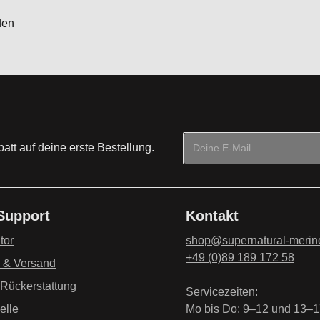
den
E-Mail-Adresse*
tt auf deine erste Bestellung.
Datenschutz
Die mit einem Stern (*) mark
Ich habe die
Datenschu
 Support
Kontakt
genommen und die
AG
einverstanden.
*
tor
shop@supernatural-merin
+49 (0)89 189 172 58
g & Versand
 Rückerstattung
Servicezeiten:
elle
Mo bis Do: 9–12 und 13–1