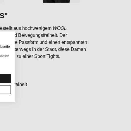
S"
gestellt aus hochwertigem
WOOL
mfort und Bewegungsfreiheit. Der
ne bequeme Passform und einen entspannten
bseite
oder unterwegs in der Stadt, diese Damen
ndeten
native zu einer Sport Tights.
gungsfreiheit
se