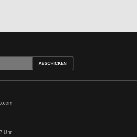
ABSCHICKEN
ierten Felder sind Pflichtfelder.
tzbestimmungen
zur Kenntnis
B
gelesen und bin mit ihnen
o.com
7 Uhr