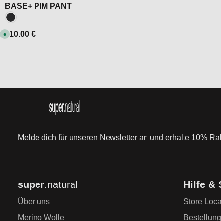
BASE+ PIM PANT
Farbe:
Jet Black
Regulärer Preis:
110,00 €
S
o
f
o
r
t
v
e
r
f
ü
g
b
a
r
Melde dich für unseren Newsletter an und erhalte 10% Raba
super
.natural
Hilfe &
Über uns
Store Loca
Merino Wolle
Bestellun