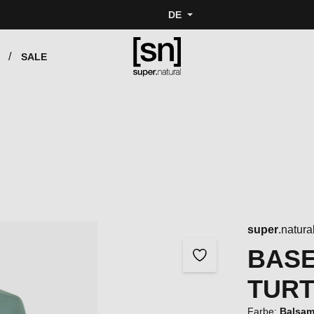
DE
SALE
super
.natura
BASE
TUR
Farbe:
Balsa