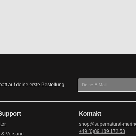
E-Mail-Adresse*
tt auf deine erste Bestellung.
Datenschutz
Die mit einem Stern (*) mark
Ich habe die
Datenschu
 Support
Kontakt
genommen und die
AG
einverstanden.
*
tor
shop@supernatural-merin
+49 (0)89 189 172 58
g & Versand