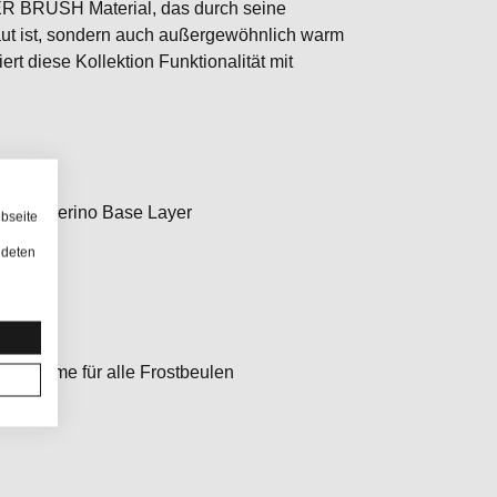
 BRUSH Material, das durch seine
Haut ist, sondern auch außergewöhnlich warm
ert diese Kollektion Funktionalität mit
estes Merino Base Layer
bseite
ndeten
tra Wärme für alle Frostbeulen