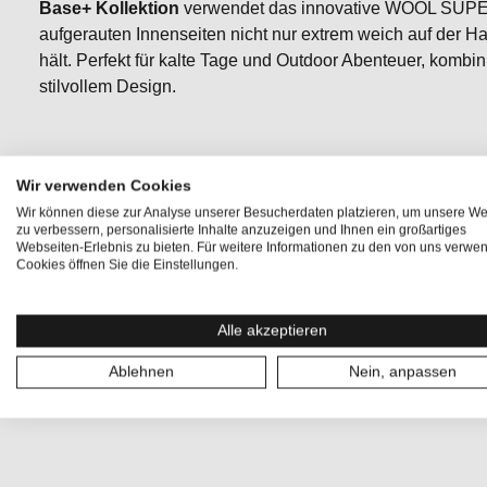
Base+ Kollektion
verwendet das innovative WOOL SUPER
aufgerauten Innenseiten nicht nur extrem weich auf der 
hält. Perfekt für kalte Tage und Outdoor Abenteuer, kombini
stilvollem Design.
•
WOOL SUPER BRUSH
für extra weichen Tragekomfort
Wir verwenden Cookies
• Extra warmes, kuschelig weiches und waschmaschinenf
Wir können diese zur Analyse unserer Besucherdaten platzieren, um unsere We
zu verbessern, personalisierte Inhalte anzuzeigen und Ihnen ein großartiges
Webseiten-Erlebnis zu bieten. Für weitere Informationen zu den von uns verwe
• Warmer Stehkragen für zusätzlichen Kälteschutz
Cookies öffnen Sie die Einstellungen.
• Ideal kombinierbar mit
BASE+ PIM PANTS
Alle akzeptieren
• Unsere
Base+ Kollektion
für ultimativen Komfort und ex
Ablehnen
Nein, anpassen