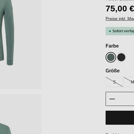
75,00 
Preise inkl. M
Sofort verfü
auswä
Farbe
Balsam Gre
Jet Bl
auswä
Größe
S
(Diese Option
(
Produkt 