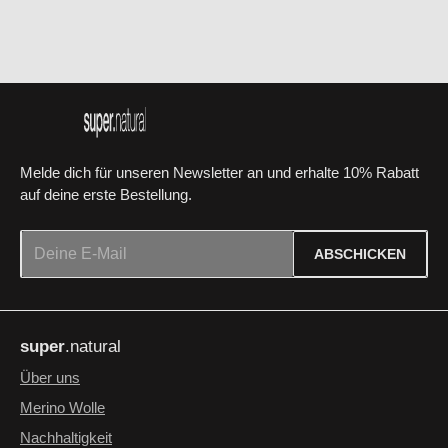
o
r
t
v
e
r
f
ü
g
b
a
r
Melde dich für unseren Newsletter an und erhalte 10% Rabatt
auf deine erste Bestellung.
E-Mail-Adresse*
ABSCHICKEN
Datenschutz
Die mit einem Stern (*) markierten Felder sind Pflichtfelder.
Ich habe die
Datenschutzbestimmungen
zur Kenntnis
super
.natural
genommen und die
AGB
gelesen und bin mit ihnen
einverstanden.
*
Über uns
Merino Wolle
Nachhaltigkeit