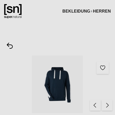
alt springen
BEKLEIDUNG
HERREN
Bildergalerie überspringen