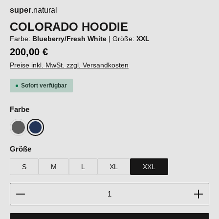
super
.natural
COLORADO HOODIE
Farbe:
Blueberry/Fresh White
|
Größe:
XXL
200,00 €
Preise inkl. MwSt. zzgl. Versandkosten
Sofort verfügbar
auswählen
Farbe
Cashmere Grey Melange/Fresh White
Blueberry/Fresh White
auswählen
Größe
S
M
L
XL
XXL
Produkt Anzahl: Gib den gewünschten Wert ein oder b