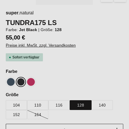
super
.natural
TUNDRA175 LS
Farbe:
Jet Black
|
Größe:
128
55,00 €
Preise inkl. MwSt. zzgl. Versandkosten
Sofort verfügbar
auswählen
Farbe
Blueberry
Jet Black
Pinky Pink
auswählen
Größe
104
110
116
128
140
152
164
(Diese Option ist zurzeit nicht verfügbar.)
Produkt Anzahl: Gib den gewünschten Wert ein oder b