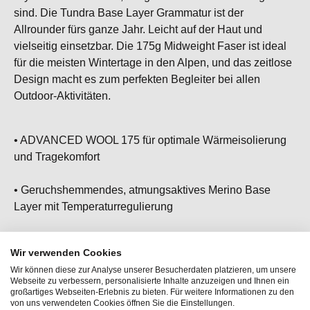
sind. Die Tundra Base Layer Grammatur ist der
Allrounder fürs ganze Jahr. Leicht auf der Haut und
vielseitig einsetzbar. Die 175g Midweight Faser ist ideal
für die meisten Wintertage in den Alpen, und das zeitlose
Design macht es zum perfekten Begleiter bei allen
Outdoor-Aktivitäten.
• ADVANCED WOOL 175 für optimale Wärmeisolierung
und Tragekomfort
• Geruchshemmendes, atmungsaktives Merino Base
Layer mit Temperaturregulierung
• Flachnähte für ein reibungsloses Tragegefühl
Wir verwenden Cookies
Wir können diese zur Analyse unserer Besucherdaten platzieren, um unsere
• Verstärkte Ärmel für optimalen Sitz, ohne zu verrutschen
Webseite zu verbessern, personalisierte Inhalte anzuzeigen und Ihnen ein
großartiges Webseiten-Erlebnis zu bieten. Für weitere Informationen zu den
von uns verwendeten Cookies öffnen Sie die Einstellungen.
• Unser Baselayer Allrounder, besonders