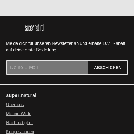
Melde dich für unseren Newsletter an und erhalte 10% Rabatt
auf deine erste Bestellung.
E-Mail-Adresse*
ABSCHICKEN
Datenschutz
Die mit einem Stern (*) markierten Felder sind Pflichtfelder.
Ich habe die
Datenschutzbestimmungen
zur Kenntnis
super
.natural
genommen und die
AGB
gelesen und bin mit ihnen
einverstanden.
*
Über uns
Merino Wolle
Nachhaltigkeit
Kooperationen