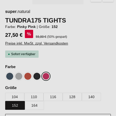
super
.natural
TUNDRA175 TIGHTS
Farbe:
Pinky Pink
|
Größe:
152
%
27,50 €
Regulärer Preis:
55,00 €
(50% gespart)
Preise inkl. MwSt. zzgl. Versandkosten
Sofort verfügbar
auswählen
Farbe
Blueberry
Cashmere Grey Melange
Chilli
Jet Black
Pinky Pink
auswählen
Größe
104
110
116
128
140
152
164