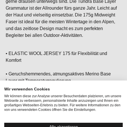
gerne draußen unterwegs sind. Die Tundra Base Layer
Grammatur ist der Allrounder fürs ganze Jahr. Leicht auf
der Haut und vielseitig einsetzbar. Die 175g Midweight
Faser ist ideal für die meisten Wintertage in den Alpen,
und das zeitlose Design macht es zum perfekten
Begleiter bei allen Outdoor-Aktivitäten.
• ELASTIC WOOL JERSEY 175 für Flexibilität und
Komfort
• Geruchshemmendes, atmungsaktives Merino Base
Layer mit Temperaturregulierung
Wir verwenden Cookies
• Flachnähte für ein reibungsloses Tragegefühl
Wir können diese zur Analyse unserer Besucherdaten platzieren, um unsere
Webseite zu verbessern, personalisierte Inhalte anzuzeigen und Ihnen ein
großartiges Webseiten-Erlebnis zu bieten. Für weitere Informationen zu den
• Ideal kombinierbar mit K TUNDRA175 LS
von uns verwendeten Cookies öffnen Sie die Einstellungen.
• Unser Baselayer Allrounder, besonders
Alle akzeptieren