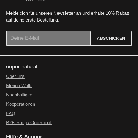
Melde dich für unseren Newsletter an und erhalte 10% Rabatt
auf deine erste Bestellung.
E-Mail-Adresse*
ABSCHICKEN
Datenschutz
Die mit einem Stern (*) markierten Felder sind Pflichtfelder.
Ich habe die
Datenschutzbestimmungen
zur Kenntnis
super
.natural
genommen und die
AGB
gelesen und bin mit ihnen
einverstanden.
*
Über uns
Merino Wolle
Nachhaltigkeit
Kooperationen
FAQ
B2B-Shop / Orderbook
Hilfe & Support