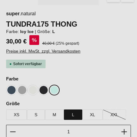
super
.natural
TUNDRA175 THONG
Farbe:
Icy Ice
|
Größe:
L
%
30,00 €
Regulärer Preis:
40,00 €
(25% gespart)
Preise inkl. MwSt. zzgl. Versandkosten
Sofort verfügbar
auswählen
Farbe
Blueberry
Cashmere Grey Melange
Fresh White
Jet Black
Icy Ice
auswählen
Größe
XS
S
M
L
XL
XXL
(Diese Option 
Produkt Anzahl: Gib den gewünschten Wert ein oder b