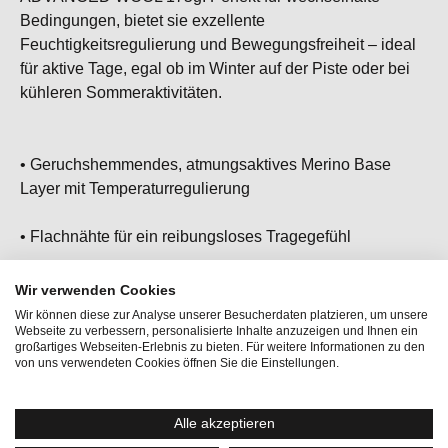
Bedingungen, bietet sie exzellente
Feuchtigkeitsregulierung und Bewegungsfreiheit – ideal
für aktive Tage, egal ob im Winter auf der Piste oder bei
kühleren Sommeraktivitäten.
• Geruchshemmendes, atmungsaktives Merino Base
Layer mit Temperaturregulierung
• Flachnähte für ein reibungsloses Tragegefühl
• Ideal kombinierbar mit
TUNDRA220 SEMPLICE BRA
Wir verwenden Cookies
Wir können diese zur Analyse unserer Besucherdaten platzieren, um unsere
Webseite zu verbessern, personalisierte Inhalte anzuzeigen und Ihnen ein
• Unser Baselayer Allrounder, besonders
großartiges Webseiten-Erlebnis zu bieten. Für weitere Informationen zu den
temperaturregulierend
von uns verwendeten Cookies öffnen Sie die Einstellungen.
Alle akzeptieren