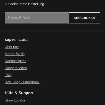
auf deine erste Bestellung.
E-Mail-Adresse*
ABSCHICKEN
Datenschutz
Die mit einem Stern (*) markierten Felder sind Pflichtfelder.
Ich habe die
Datenschutzbestimmungen
zur Kenntnis
super
.natural
genommen und die
AGB
gelesen und bin mit ihnen
einverstanden.
*
Über uns
Merino Wolle
Nachhaltigkeit
Kooperationen
FAQ
B2B-Shop / Orderbook
Hilfe & Support
Store Locator