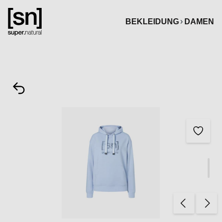
alt springen
BEKLEIDUNG
DAMEN
Bildergalerie überspringen