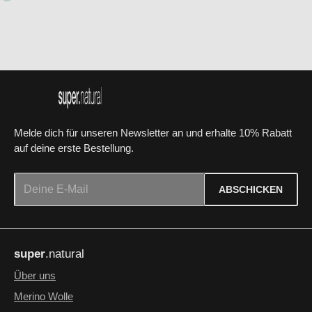
o
f
o
r
t
v
e
r
f
ü
g
b
a
r
Melde dich für unseren Newsletter an und erhalte 10% Rabatt
auf deine erste Bestellung.
E-Mail-Adresse*
ABSCHICKEN
Datenschutz
Die mit einem Stern (*) markierten Felder sind Pflichtfelder.
Ich habe die
Datenschutzbestimmungen
zur Kenntnis
super
.natural
genommen und die
AGB
gelesen und bin mit ihnen
einverstanden.
*
Über uns
Merino Wolle