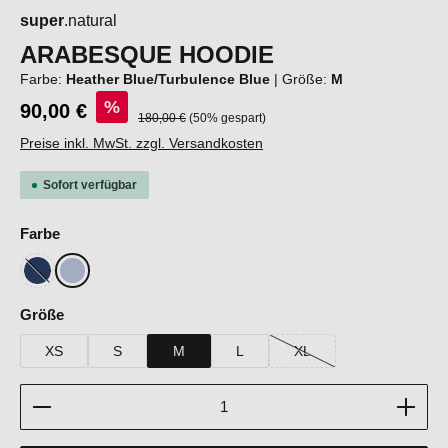
super
.natural
ARABESQUE HOODIE
Farbe:
Heather Blue/Turbulence Blue
|
Größe:
M
%
90,00 €
Regulärer Preis:
180,00 €
(50% gespart)
Preise inkl. MwSt. zzgl. Versandkosten
Sofort verfügbar
auswählen
Farbe
Blueberry/Fresh White
Heather Blue/Turbulence Blue
(Diese Option ist zurzeit nicht verfügbar.)
auswählen
Größe
XS
S
M
L
XL
(Diese Option ist zurzeit ni
Produkt Anzahl: Gib den gewünschten Wert ein oder b