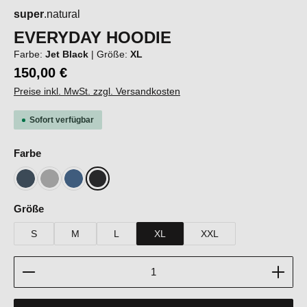
super
.natural
EVERYDAY HOODIE
Farbe:
Jet Black
|
Größe:
XL
150,00 €
Preise inkl. MwSt. zzgl. Versandkosten
Sofort verfügbar
auswählen
Farbe
Blueberry
Cashmere Grey Melange
Ocean Blue
Jet Black
auswählen
Größe
S
M
L
XL
XXL
Produkt Anzahl: Gib den gewünschten Wert ein oder b