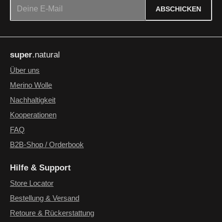
E-Mail-Adresse*
ABSCHICKEN
Datenschutz
Die mit einem Stern (*) markierten Felder sind Pflichtfelder.
Ich habe die
Datenschutzbestimmungen
zur Kenntnis
super
.natural
genommen und die
AGB
gelesen und bin mit ihnen
einverstanden.
*
Über uns
Merino Wolle
Nachhaltigkeit
Kooperationen
FAQ
B2B-Shop / Orderbook
Hilfe & Support
Store Locator
Bestellung & Versand
Retoure & Rückerstattung