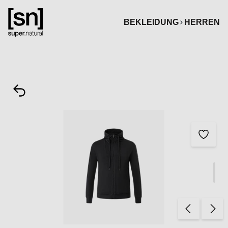
alt springen
BEKLEIDUNG
HERREN
Bildergalerie überspringen