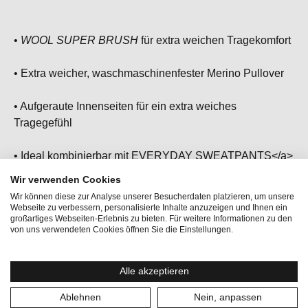
•
WOOL SUPER BRUSH
für extra weichen Tragekomfort
• Extra weicher, waschmaschinenfester Merino Pullover
• Aufgeraute Innenseiten für ein extra weiches
Tragegefühl
• Ideal kombinierbar mit
EVERYDAY SWEATPANTS<
/a>
Wir verwenden Cookies
• Dein Allround-Begleiter für aktive Tage und einen
Wir können diese zur Analyse unserer Besucherdaten platzieren, um unsere
klassischen Look
Webseite zu verbessern, personalisierte Inhalte anzuzeigen und Ihnen ein
großartiges Webseiten-Erlebnis zu bieten. Für weitere Informationen zu den
von uns verwendeten Cookies öffnen Sie die Einstellungen.
Alle akzeptieren
Ablehnen
Nein, anpassen