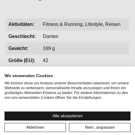
Aktivitäten:
Fitness & Running, Lifestyle, Reisen
Geschlecht:
Damen
Gewicht:
169 g
Größe (EU):
42
Kategorien:
Röcke
Wir verwenden Cookies
Wir können diese zur Analyse unserer Besucherdaten platzieren, um unsere
Größe:
XL
Webseite zu verbessern, personalisierte Inhalte anzuzeigen und Ihnen ein
großartiges Webseiten-Erlebnis zu bieten. Für weitere Informationen zu den
von uns verwendeten Cookies öffnen Sie die Einstellungen.
Alle akzeptieren
Ablehnen
Nein, anpassen
Produktgalerie überspringen
Vervollständige deinen Look