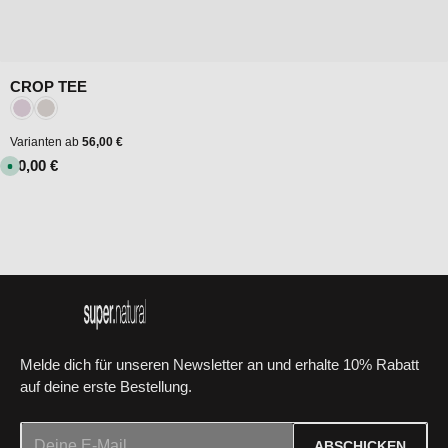
CROP TEE
Farbe:
Orchid Ice/Fresh White
White Stone Melange/Fresh White
Varianten ab
56,00 €
Regulärer Preis:
80,00 €
S
o
f
o
r
t
v
e
r
f
ü
g
b
a
r
Melde dich für unseren Newsletter an und erhalte 10% Rabatt
auf deine erste Bestellung.
E-Mail-Adresse*
ABSCHICKEN