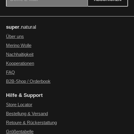
Datenschutz
Die mit einem Stern (*) markierten Felder sind Pflichtfelder.
Ich habe die
Datenschutzbestimmungen
zur Kenntnis
super
.natural
genommen und die
AGB
gelesen und bin mit ihnen
einverstanden.
*
Über uns
Merino Wolle
Nachhaltigkeit
Kooperationen
FAQ
B2B-Shop / Orderbook
Hilfe & Support
Store Locator
Bestellung & Versand
Retoure & Rückerstattung
Größentabelle