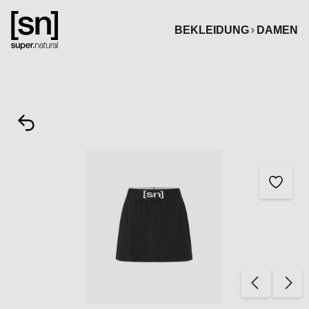
alt springen
BEKLEIDUNG
DAMEN
Bildergalerie überspringen