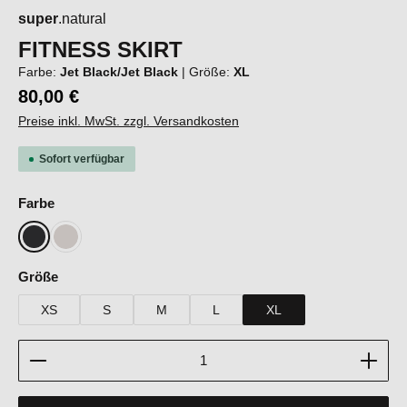
super
.natural
FITNESS SKIRT
Farbe:
Jet Black/Jet Black
|
Größe:
XL
80,00 €
Preise inkl. MwSt. zzgl. Versandkosten
Sofort verfügbar
auswählen
Farbe
Jet Black/Jet Black
White Stone/Fresh White
auswählen
Größe
XS
S
M
L
XL
Produkt Anzahl: Gib den gewünschten Wert ein oder b