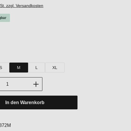
wSt. zzgl. Versandkosten
gbar
hlen
hlen
S
M
L
XL
Anzahl: Gib den gewünschten Wert ein oder
In den Warenkorb
:
872M