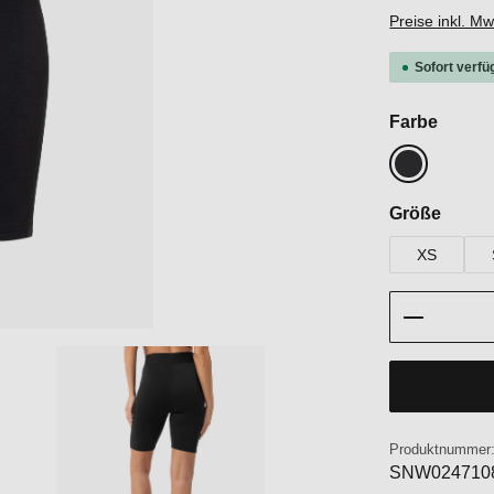
Preise inkl. M
Sofort verfü
auswä
Farbe
Jet Black
auswä
Größe
XS
Produkt 
Produktnummer
SNW024710