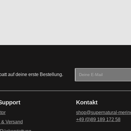
Melange/Jet Black
e
ck/Jet Black
:
E-Mail-Adresse*
tt auf deine erste Bestellung.
Datenschutz
Die mit einem Stern (*) mark
Ich habe die
Datenschu
 Support
Kontakt
genommen und die
AG
einverstanden.
*
tor
shop@supernatural-merin
+49 (0)89 189 172 58
g & Versand