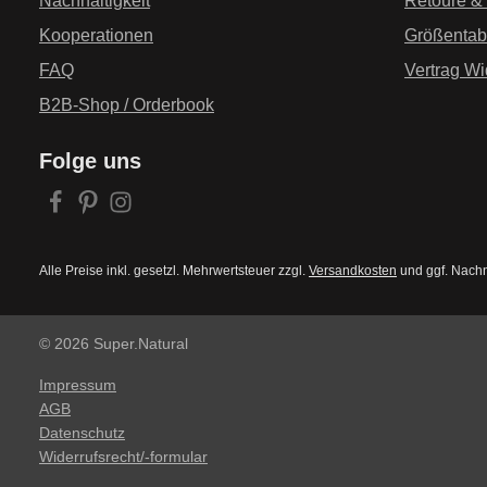
Nachhaltigkeit
Retoure &
Kooperationen
Größentab
FAQ
Vertrag Wi
B2B-Shop / Orderbook
Folge uns
Alle Preise inkl. gesetzl. Mehrwertsteuer zzgl.
Versandkosten
und ggf. Nach
© 2026 Super.Natural
Impressum
AGB
Datenschutz
Widerrufsrecht/-formular