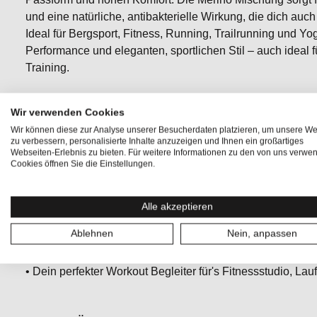
und eine natürliche, antibakterielle Wirkung, die dich auch 
Ideal für Bergsport, Fitness, Running, Trailrunning und Y
Performance und eleganten, sportlichen Stil – auch ideal
Training.
Wir verwenden Cookies
Wir können diese zur Analyse unserer Besucherdaten platzieren, um unsere We
•
WOOL SUPER STRETCH
für Wärme, Stretch und Bewe
zu verbessern, personalisierte Inhalte anzuzeigen und Ihnen ein großartiges
Webseiten-Erlebnis zu bieten. Für weitere Informationen zu den von uns verwe
Cookies öffnen Sie die Einstellungen.
• Leichte, kurze und schnell trocknende Hose mit natürli
• Elastischer Bund für nahtlosen Sitz
Alle akzeptieren
Ablehnen
Nein, anpassen
• Ideal kombinierbar mit
MOVEMENT JACKET
• Dein perfekter Workout Begleiter für's Fitnessstudio, Lau