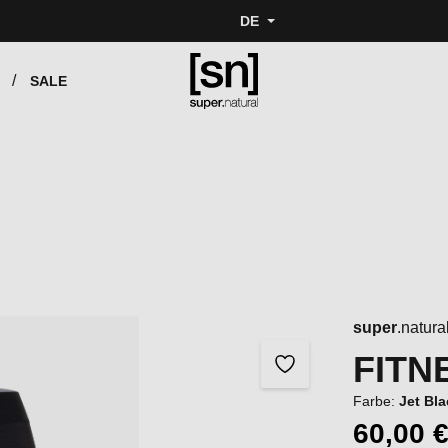
DE
SALE
super
.natura
FITN
Farbe:
Jet Bl
60,00 