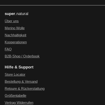
Datenschutz
Die mit einem Stern (*) markierten Felder sind Pflichtfelder.
Ich habe die
Datenschutzbestimmungen
zur Kenntnis
super
.natural
genommen und die
AGB
gelesen und bin mit ihnen
einverstanden.
*
Über uns
Merino Wolle
Nachhaltigkeit
Kooperationen
FAQ
B2B-Shop / Orderbook
Hilfe & Support
Store Locator
Bestellung & Versand
Retoure & Rückerstattung
Größentabelle
Vertrag Widerrufen