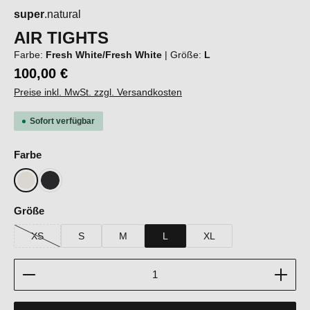
super
.natural
AIR TIGHTS
Farbe:
Fresh White/Fresh White
|
Größe:
L
100,00 €
Preise inkl. MwSt. zzgl. Versandkosten
Sofort verfügbar
auswählen
Farbe
Fresh White/Fresh White
Jet Black/Jet Black
auswählen
Größe
XS
S
M
L
XL
(Diese Option ist zurzeit nicht verfügbar.)
Produkt Anzahl: Gib den gewünschten Wert ein oder b