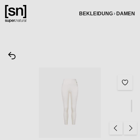
alt springen
BEKLEIDUNG
DAMEN
Bildergalerie überspringen