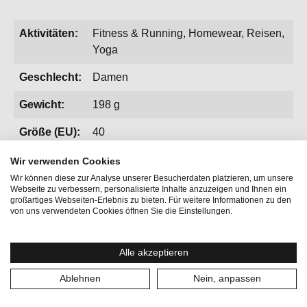
Aktivitäten:
Fitness & Running, Homewear, Reisen,
Yoga
Geschlecht:
Damen
Gewicht:
198 g
Größe (EU):
40
Kategorien:
Leggins & Tights
Wir verwenden Cookies
Wir können diese zur Analyse unserer Besucherdaten platzieren, um unsere
Größe:
L
Webseite zu verbessern, personalisierte Inhalte anzuzeigen und Ihnen ein
großartiges Webseiten-Erlebnis zu bieten. Für weitere Informationen zu den
von uns verwendeten Cookies öffnen Sie die Einstellungen.
Alle akzeptieren
Ablehnen
Nein, anpassen
Produktgalerie überspringen
Vervollständige deinen Look