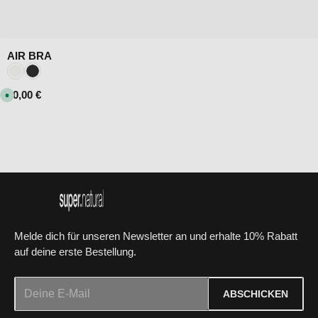
AIR BRA
Farbe:
Fresh White
Jet Black
Regulärer Preis:
40,00 €
S
o
f
o
r
t
v
e
r
f
ü
g
b
a
r
Melde dich für unseren Newsletter an und erhalte 10% Rabatt
auf deine erste Bestellung.
E-Mail-Adresse*
ABSCHICKEN