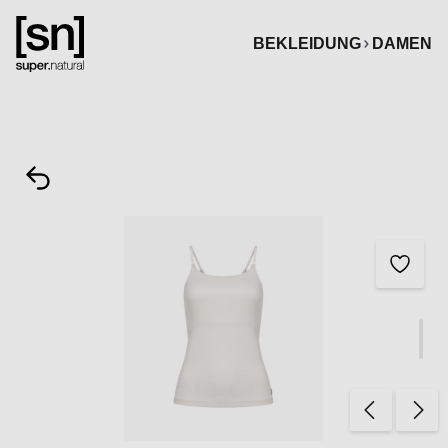
alt springen
BEKLEIDUNG
DAMEN
Bildergalerie überspringen