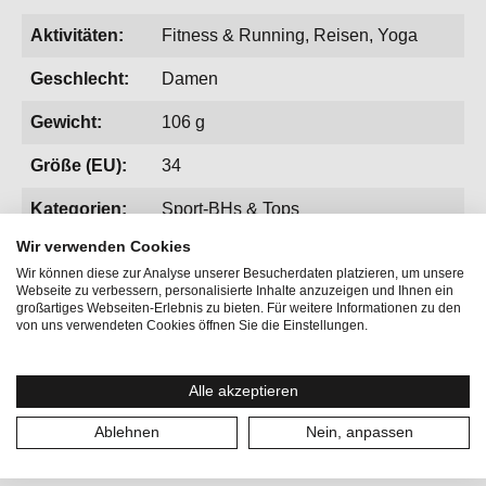
Aktivitäten:
Fitness & Running, Reisen, Yoga
Geschlecht:
Damen
Gewicht:
106 g
Größe (EU):
34
Kategorien:
Sport-BHs & Tops
Wir verwenden Cookies
Größe:
XS
Wir können diese zur Analyse unserer Besucherdaten platzieren, um unsere
Webseite zu verbessern, personalisierte Inhalte anzuzeigen und Ihnen ein
großartiges Webseiten-Erlebnis zu bieten. Für weitere Informationen zu den
von uns verwendeten Cookies öffnen Sie die Einstellungen.
Alle akzeptieren
Produktgalerie überspringen
Vervollständige deinen Look
Ablehnen
Nein, anpassen