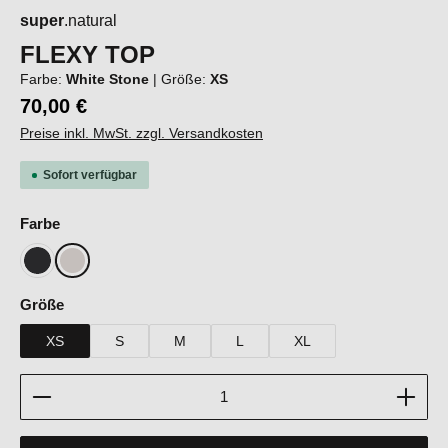
super
.natural
FLEXY TOP
Farbe:
White Stone
|
Größe:
XS
70,00 €
Preise inkl. MwSt. zzgl. Versandkosten
Sofort verfügbar
auswählen
Farbe
Jet Black
White Stone
auswählen
Größe
XS
S
M
L
XL
Produkt Anzahl: Gib den gewünschten Wert ein oder b