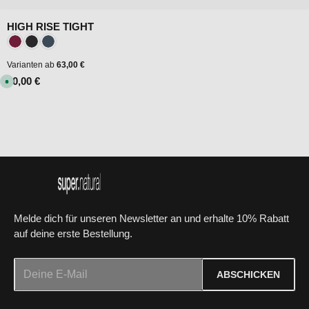
HIGH RISE TIGHT
Farbe:
Beet Red
Jet Black
Blueberry
Varianten ab
63,00 €
Regulärer Preis:
90,00 €
S
o
f
o
r
t
v
e
r
f
ü
g
b
a
r
Melde dich für unseren Newsletter an und erhalte 10% Rabatt
auf deine erste Bestellung.
E-Mail-Adresse*
ABSCHICKEN
Datenschutz