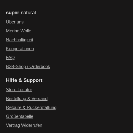
Die mit einem Stern (*) markierten Felder sind Pflichtfelder.
Ich habe die
Datenschutzbestimmungen
zur Kenntnis
super
.natural
genommen und die
AGB
gelesen und bin mit ihnen
einverstanden.
*
Über uns
Merino Wolle
Nachhaltigkeit
Kooperationen
FAQ
B2B-Shop / Orderbook
Hilfe & Support
Store Locator
Bestellung & Versand
Retoure & Rückerstattung
Größentabelle
Vertrag Widerrufen