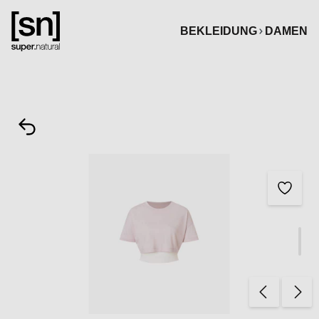
alt springen
BEKLEIDUNG
DAMEN
Bildergalerie überspringen