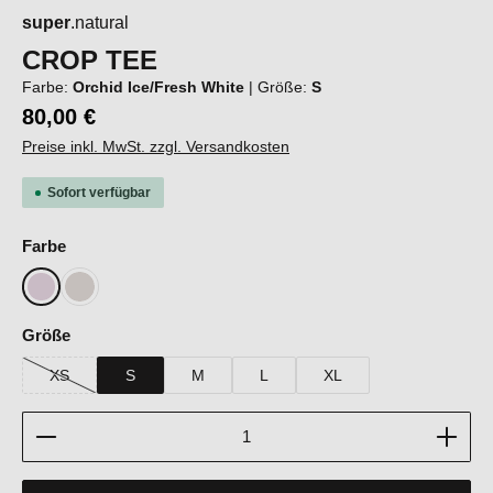
super
.natural
CROP TEE
Farbe:
Orchid Ice/Fresh White
|
Größe:
S
80,00 €
Preise inkl. MwSt. zzgl. Versandkosten
Sofort verfügbar
auswählen
Farbe
Orchid Ice/Fresh White
White Stone Melange/Fresh White
auswählen
Größe
XS
S
M
L
XL
(Diese Option ist zurzeit nicht verfügbar.)
Produkt Anzahl: Gib den gewünschten Wert ein oder b