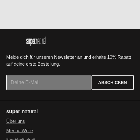
f
o
r
t
v
e
r
f
ü
g
b
a
r
Melde dich für unseren Newsletter an und erhalte 10% Rabatt
auf deine erste Bestellung.
E-Mail-Adresse*
ABSCHICKEN
Datenschutz
Die mit einem Stern (*) markierten Felder sind Pflichtfelder.
Ich habe die
Datenschutzbestimmungen
zur Kenntnis
super
.natural
genommen und die
AGB
gelesen und bin mit ihnen
einverstanden.
*
Über uns
Merino Wolle