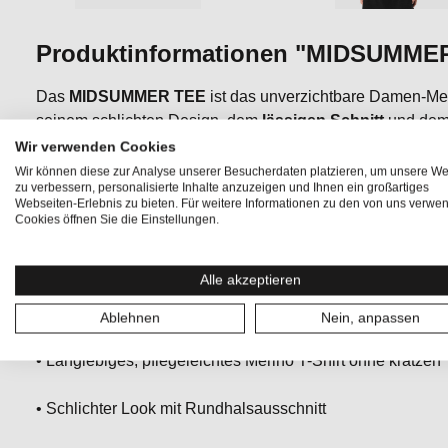
Produktinformationen "MIDSUMME
Das
MIDSUMMER TEE
ist das unverzichtbare Damen-Meri
seinem schlichten Design, dem
lässigen Schnitt
und de
eignet es sich perfekt als vielseitiger Allrounder – ob zum 
Wir verwenden Cookies
jeden Anlass. Mit der ADVANCED WOOL 140 Merino-Misch
Wir können diese zur Analyse unserer Besucherdaten platzieren, um unsere We
zu verbessern, personalisierte Inhalte anzuzeigen und Ihnen ein großartiges
natürlicher Temperaturregulierung, Atmungsaktivität und 
Webseiten-Erlebnis zu bieten. Für weitere Informationen zu den von uns verwe
Basic, das einfach immer passt!
Cookies öffnen Sie die Einstellungen.
Alle akzeptieren
• ADVANCED WOOL 140 für optimale Atmungsaktivität un
Ablehnen
Nein, anpassen
• Langlebiges, pflegeleichtes Merino T-Shirt ohne kratzen
• Schlichter Look mit Rundhalsausschnitt