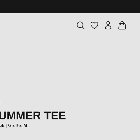
Warenkor
Du hast 0 Produkte
l
UMMER TEE
ack
|
Größe:
M
€