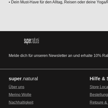
• Dein Must-Have für den Alltag, Reisen oder deine Yoga/
Melde dich für unseren Newsletter an und erhalte 10% Raba
super
.natural
Hilfe &
Über uns
Store Loca
Merino Wolle
Bestellun
Nachhaltigkeit
Retoure &