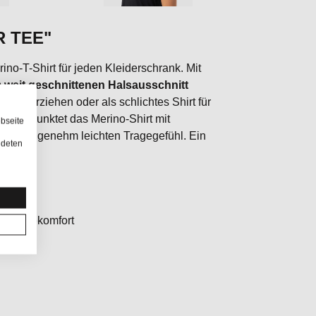
R TEE"
no-T-Shirt für jeden Kleiderschrank. Mit
m
weit geschnittenen Halsausschnitt
Darunterziehen oder als schlichtes Shirt für
ung punktet das Merino-Shirt mit
bseite
einem angenehm leichten Tragegefühl. Ein
ndeten
d Tragekomfort