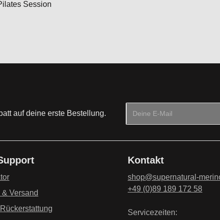
Pilates Session
E-Mail-Adresse*
tt auf deine erste Bestellung.
Datenschutz
Die mit einem Stern (*) mark
Ich habe die
Datenschu
 Support
Kontakt
genommen und die
AG
einverstanden.
*
tor
shop@supernatural-merin
+49 (0)89 189 172 58
g & Versand
 Rückerstattung
Servicezeiten: