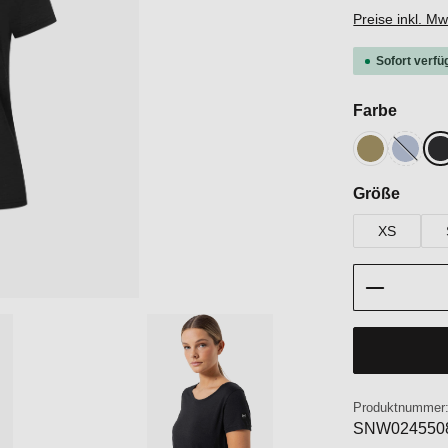
Preise inkl. M
Sofort verfü
auswä
Farbe
Sahara
Heathe
J
(Diese O
auswä
Größe
XS
Produkt 
Produktnummer
SNW024550