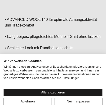
• ADVANCED WOOL 140 für optimale Atmungsaktivität
und Tragekomfort
• Langlebiges, pflegeleichtes Merino T-Shirt ohne kratzen
• Schlichter Look mit Rundhalsausschnitt
• Dein Must-Have für den Alltag, Reisen oder deine
Wir verwenden Cookies
Yoga/Pilates Session
Wir können diese zur Analyse unserer Besucherdaten platzieren, um unsere
Webseite zu verbessern, personalisierte Inhalte anzuzeigen und Ihnen ein
großartiges Webseiten-Erlebnis zu bieten. Für weitere Informationen zu den
von uns verwendeten Cookies öffnen Sie die Einstellungen.
Alle akzeptieren
Aktivitäten:
Bergsport, Reisen
Ablehnen
Nein, anpassen