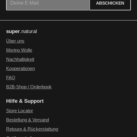
ABSCHICKEN
Datenschutz
Die mit einem Stern (*) markierten Felder sind Pflichtfelder.
Ich habe die
Datenschutzbestimmungen
zur Kenntnis
super
.natural
genommen und die
AGB
gelesen und bin mit ihnen
einverstanden.
*
Über uns
Merino Wolle
Nachhaltigkeit
Kooperationen
FAQ
B2B-Shop / Orderbook
Hilfe & Support
Store Locator
Bestellung & Versand
Retoure & Rückerstattung