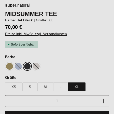
super
.natural
MIDSUMMER TEE
Farbe:
Jet Black
|
Größe:
XL
70,00 €
Preise inkl. MwSt. zzgl. Versandkosten
Sofort verfügbar
auswählen
Farbe
Sahara
Heather Blue
Jet Black
White Stone Melange
(Diese Option ist zurzeit nicht verfügbar.)
(Diese Option ist zurzeit nicht verfügbar.)
auswählen
Größe
XS
S
M
L
XL
Produkt Anzahl: Gib den gewünschten Wert ein oder b