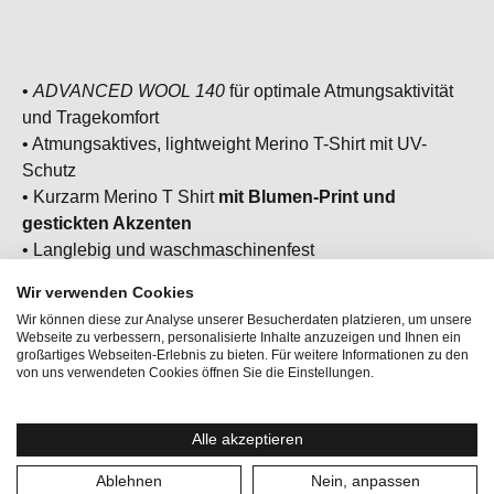
•
ADVANCED WOOL 140
für optimale Atmungsaktivität
und Tragekomfort
• Atmungsaktives, lightweight Merino T-Shirt mit UV-
Schutz
• Kurzarm Merino T Shirt
mit Blumen-Print und
gestickten Akzenten
• Langlebig und waschmaschinenfest
• Dein Must-Have für den Alltag, Meditation oder deine
Wir verwenden Cookies
Yoga/Pilates Session
Wir können diese zur Analyse unserer Besucherdaten platzieren, um unsere
Webseite zu verbessern, personalisierte Inhalte anzuzeigen und Ihnen ein
großartiges Webseiten-Erlebnis zu bieten. Für weitere Informationen zu den
von uns verwendeten Cookies öffnen Sie die Einstellungen.
Aktivitäten:
Bergsport
Alle akzeptieren
Geschlecht:
Damen
Ablehnen
Nein, anpassen