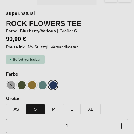
super
.natural
ROCK FLOWERS TEE
Farbe:
Blueberry/Various
|
Größe:
S
90,00 €
Preise inkl. MwSt. zzgl. Versandkosten
Sofort verfügbar
auswählen
Farbe
Cashmere Grey Melange/Various
Chive/Various
Dried Tobacco/Various
Lagoon Green/Various
Blueberry/Various
(Diese Option ist zurzeit nicht verfügbar.)
auswählen
Größe
XS
S
M
L
XL
Produkt Anzahl: Gib den gewünschten Wert ein oder b