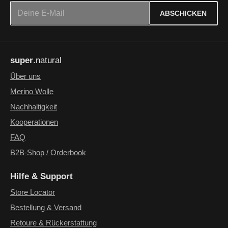
E-Mail-Adresse*
ABSCHICKEN
Datenschutz
Die mit einem Stern (*) markierten Felder sind Pflichtfelder.
Ich habe die
Datenschutzbestimmungen
zur Kenntnis
super
.natural
genommen und die
AGB
gelesen und bin mit ihnen
einverstanden.
*
Über uns
Merino Wolle
Nachhaltigkeit
Kooperationen
FAQ
B2B-Shop / Orderbook
Hilfe & Support
Store Locator
Bestellung & Versand
Retoure & Rückerstattung