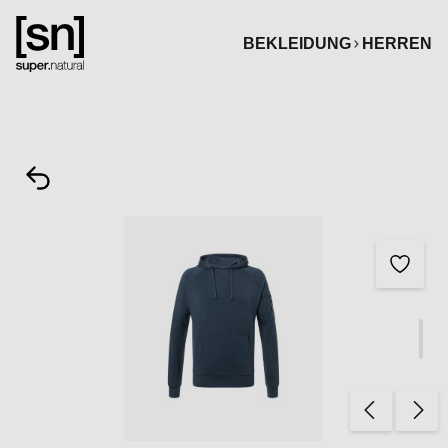
alt springen
BEKLEIDUNG
HERREN
Bildergalerie überspringen