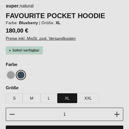
super
.natural
FAVOURITE POCKET HOODIE
Farbe:
Blueberry
|
Größe:
XL
180,00 €
Preise inkl. MwSt. zzgl. Versandkosten
Sofort verfügbar
auswählen
Farbe
Cashmere Grey Melange
Blueberry
auswählen
Größe
S
M
L
XL
XXL
Produkt Anzahl: Gib den gewünschten Wert ein oder b