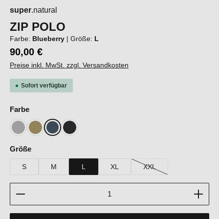
super
.natural
ZIP POLO
Farbe:
Blueberry
|
Größe:
L
90,00 €
Preise inkl. MwSt. zzgl. Versandkosten
Sofort verfügbar
auswählen
Farbe
Cashmere Grey Melange
Sahara
Blueberry
Jet Black
auswählen
Größe
S
M
L
XL
XXL
(Diese Option ist zurzeit ni
Produkt Anzahl: Gib den gewünschten Wert ein oder b