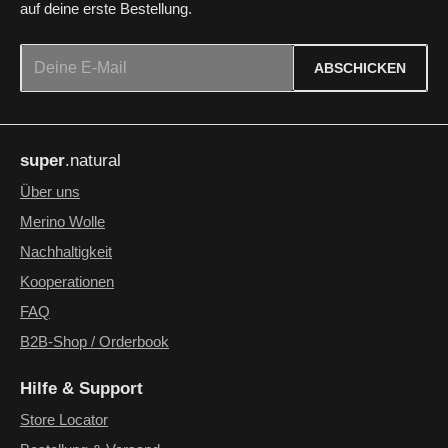
auf deine erste Bestellung.
E-Mail-Adresse*
ABSCHICKEN
Datenschutz
Die mit einem Stern (*) markierten Felder sind Pflichtfelder.
Ich habe die
Datenschutzbestimmungen
zur Kenntnis
super
.natural
genommen und die
AGB
gelesen und bin mit ihnen
einverstanden.
*
Über uns
Merino Wolle
Nachhaltigkeit
Kooperationen
FAQ
B2B-Shop / Orderbook
Hilfe & Support
Store Locator