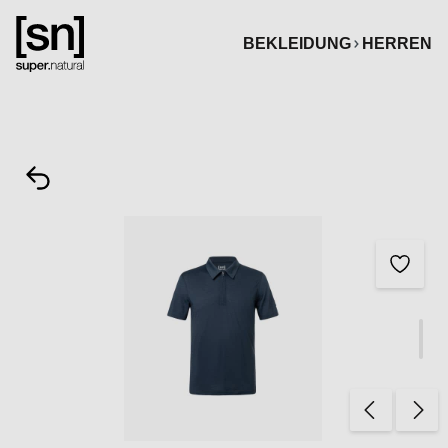
alt springen
BEKLEIDUNG
HERREN
Bildergalerie überspringen