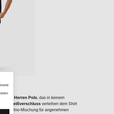
bseite
ndeten
 Merino Herren Polo
, das in keinem
tische
Reißverschluss
verleihen dem Shirt
40 Merino-Mischung für angenehmen