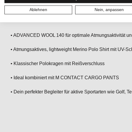
Tragekomfort und natürliche Temperaturregulierung sorgt. 
sowohl für den sportlichen Einsatz als auch für entspannte 
Ablehnen
Nein, anpassen
Design ist es das perfekte Merino Shirt für alle, die Klassi
• ADVANCED WOOL 140 für optimale Atmungsaktivität un
• Atmungsaktives, lightweight Merino Polo Shirt mit UV-Sc
• Klassischer Polokragen mit Reißverschluss
• Ideal kombiniert mit M CONTACT CARGO PANTS
• Dein perfekter Begleiter für aktive Sportarten wie Golf, 