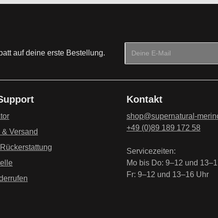
E-Mail-Adresse*
tt auf deine erste Bestellung.
Datenschutz
Die mit einem Stern (*) mark
Ich habe die
Datenschu
 Support
Kontakt
genommen und die
AG
einverstanden.
*
tor
shop@supernatural-merin
+49 (0)89 189 172 58
g & Versand
 Rückerstattung
Servicezeiten:
elle
Mo bis Do: 9–12 und 13–1
Fr: 9–12 und 13–16 Uhr
derrufen