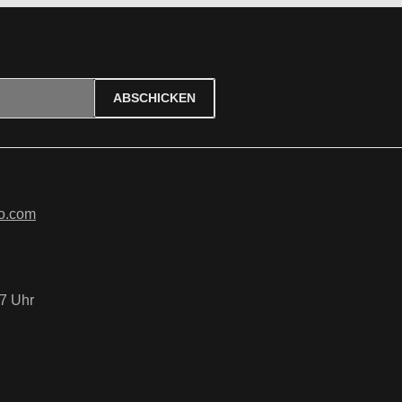
ABSCHICKEN
ierten Felder sind Pflichtfelder.
tzbestimmungen
zur Kenntnis
B
gelesen und bin mit ihnen
o.com
7 Uhr