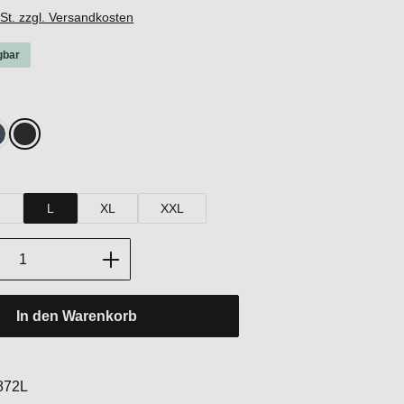
wSt. zzgl. Versandkosten
gbar
hlen
rey Melange
a
lueberry
Jet Black
hlen
M
L
XL
XXL
Anzahl: Gib den gewünschten Wert ein oder
In den Warenkorb
:
872L