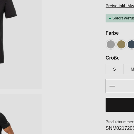
Preise inkl. M
Sofort verfü
auswä
Farbe
Cashmere G
Sahar
B
auswä
Größe
S
Produkt 
Produktnummer
SNM021720