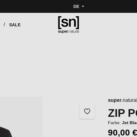
DE
SALE
super
.natura
ZIP 
Farbe:
Jet Bl
90,00 