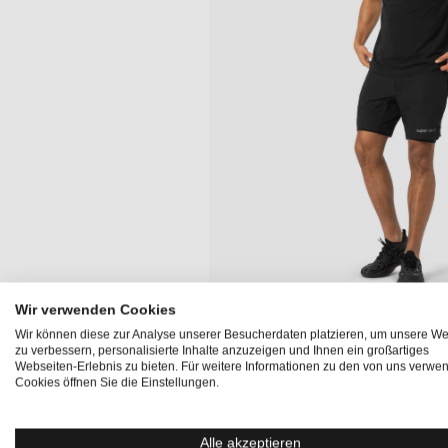
Wir verwenden Cookies
Wir können diese zur Analyse unserer Besucherdaten platzieren, um unsere We
Produktinformationen "ZIP POLO"
zu verbessern, personalisierte Inhalte anzuzeigen und Ihnen ein großartiges
Webseiten-Erlebnis zu bieten. Für weitere Informationen zu den von uns verwe
Cookies öffnen Sie die Einstellungen.
Das
ZIP POLO
ist ein klassisches, edles und
sportliches
Kleiderschrank fehlen darf. Der Polo-Kragen und der prak
einen modernen Touch, während die ADVANCED WOOL 1
Alle akzeptieren