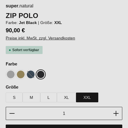
super
.natural
ZIP POLO
Farbe:
Jet Black
|
Größe:
XXL
90,00 €
Preise inkl. MwSt. zzgl. Versandkosten
Sofort verfügbar
auswählen
Farbe
Cashmere Grey Melange
Sahara
Blueberry
Jet Black
(Diese Option ist zurzeit nicht verfügbar.)
auswählen
Größe
S
M
L
XL
XXL
Produkt Anzahl: Gib den gewünschten Wert ein oder b