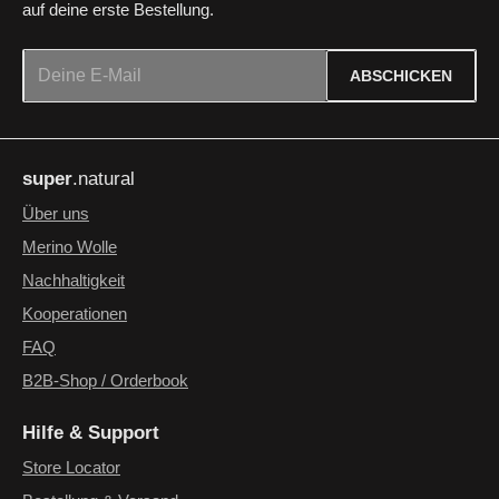
auf deine erste Bestellung.
E-Mail-Adresse*
ABSCHICKEN
Datenschutz
Die mit einem Stern (*) markierten Felder sind Pflichtfelder.
Ich habe die
Datenschutzbestimmungen
zur Kenntnis
super
.natural
genommen und die
AGB
gelesen und bin mit ihnen
einverstanden.
*
Über uns
Merino Wolle
Nachhaltigkeit
Kooperationen
FAQ
B2B-Shop / Orderbook
Hilfe & Support
Store Locator