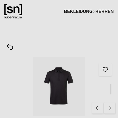
alt springen
BEKLEIDUNG
HERREN
Bildergalerie überspringen