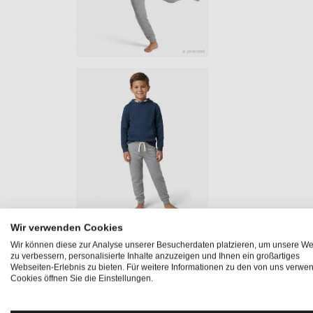
Wir verwenden Cookies
Wir können diese zur Analyse unserer Besucherdaten platzieren, um unsere We
Produktinformationen "FAVOURIT
zu verbessern, personalisierte Inhalte anzuzeigen und Ihnen ein großartiges
Webseiten-Erlebnis zu bieten. Für weitere Informationen zu den von uns verwe
Cookies öffnen Sie die Einstellungen.
Der
FAVOURITE HOODIE
für Kinder ist der perfekte Begl
Comfy Fit bietet er höchsten Tragekomfort und sorgt dank
angenehme Temperaturregulierung. Der Kinder Pullover ist