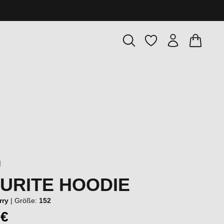
Warenkor
Du hast 0 Produkte
l
URITE HOODIE
rry
|
Größe:
152
 €