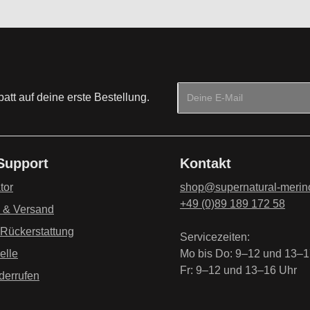
E-Mail-Adresse*
tt auf deine erste Bestellung.
Datenschutz
Die mit einem Stern (*) mark
Ich habe die
Datenschu
 Support
Kontakt
genommen und die
AG
einverstanden.
*
tor
shop@supernatural-merin
+49 (0)89 189 172 58
g & Versand
 Rückerstattung
Servicezeiten:
elle
Mo bis Do: 9–12 und 13–1
Fr: 9–12 und 13–16 Uhr
derrufen