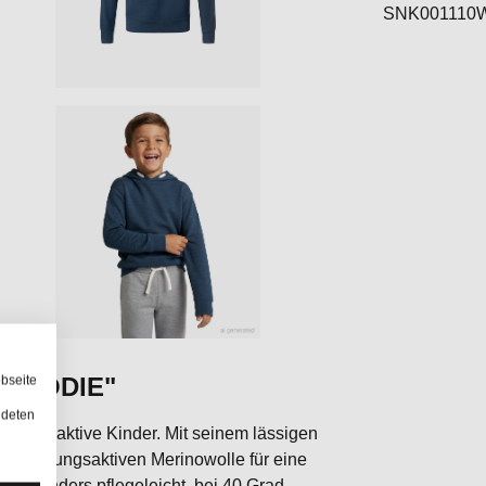
SNK001110
bseite
E HOODIE"
ndeten
eiter für aktive Kinder. Mit seinem lässigen
 der atmungsaktiven Merinowolle für eine
 besonders pflegeleicht, bei 40 Grad