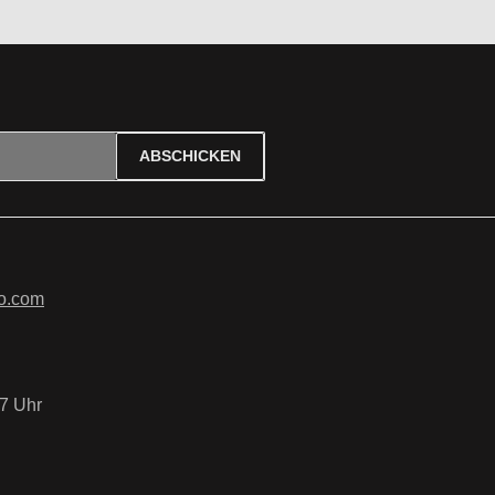
ABSCHICKEN
ierten Felder sind Pflichtfelder.
tzbestimmungen
zur Kenntnis
B
gelesen und bin mit ihnen
o.com
7 Uhr