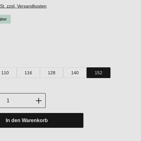
wSt. zzgl. Versandkosten
gbar
hlen
hlen
110
116
128
140
152
Anzahl: Gib den gewünschten Wert ein oder
In den Warenkorb
: