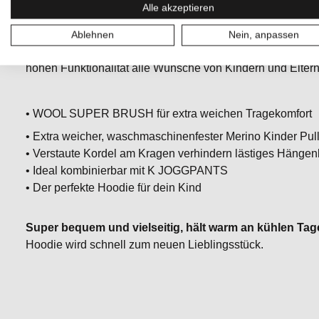
Alle akzeptieren
waschbar und schnelltrocknend – ideal für den Alltag und 
verstauten Bänder am Kragen verhindern lästiges Hängenb
Ablehnen
Nein, anpassen
Ein komfortables, funktionelles Kleidungsstück, das mit 
hohen Funktionalität alle Wünsche von Kindern und Eltern e
• WOOL SUPER BRUSH für extra weichen Tragekomfort
• Extra weicher, waschmaschinenfester Merino Kinder Pul
• Verstaute Kordel am Kragen verhindern lästiges Hängen
• Ideal kombinierbar mit K JOGGPANTS
• Der perfekte Hoodie für dein Kind
Super bequem und vielseitig, hält warm an kühlen Tage
Hoodie wird schnell zum neuen Lieblingsstück.