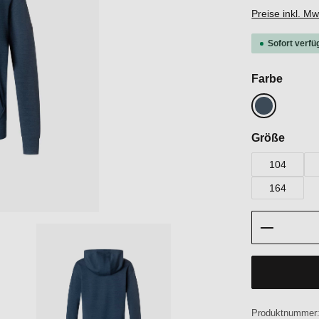
Preise inkl. M
Sofort verfü
auswä
Farbe
Blueberry
auswä
Größe
104
164
Produkt 
Produktnummer