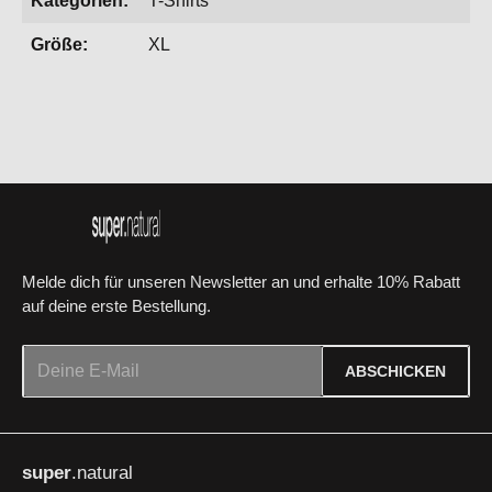
Kategorien:
T-Shirts
Größe:
XL
Melde dich für unseren Newsletter an und erhalte 10% Rabatt
auf deine erste Bestellung.
E-Mail-Adresse*
ABSCHICKEN
Datenschutz
Die mit einem Stern (*) markierten Felder sind Pflichtfelder.
Ich habe die
Datenschutzbestimmungen
zur Kenntnis
super
.natural
genommen und die
AGB
gelesen und bin mit ihnen