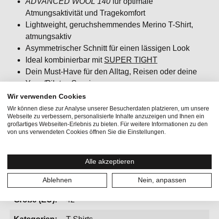
ADVANCED WOOL 140
für optimale
Atmungsaktivität und Tragekomfort
Lightweight, geruchshemmendes Merino T-Shirt,
atmungsaktiv
Asymmetrischer Schnitt für einen lässigen Look
Ideal kombinierbar mit
SUPER TIGHT
Dein Must-Have für den Alltag, Reisen oder deine
Yoga/Pilates Session
Wir verwenden Cookies
Wir können diese zur Analyse unserer Besucherdaten platzieren, um unsere
Webseite zu verbessern, personalisierte Inhalte anzuzeigen und Ihnen ein
großartiges Webseiten-Erlebnis zu bieten. Für weitere Informationen zu den
Aktivitäten:
Fitness & Running, Lifestyle, Reisen,
von uns verwendeten Cookies öffnen Sie die Einstellungen.
Yoga
Geschlecht:
Damen
Alle akzeptieren
Gewicht:
126 g
Ablehnen
Nein, anpassen
Größe (EU):
42