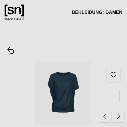
alt springen
BEKLEIDUNG
DAMEN
Bildergalerie überspringen