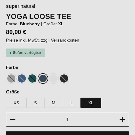
super
.natural
YOGA LOOSE TEE
Farbe:
Blueberry
|
Größe:
XL
80,00 €
Preise inkl. MwSt. zzgl. Versandkosten
Sofort verfügbar
auswählen
Farbe
Cashmere Grey Melange
Ocean Blue
Pacific
Blueberry
Fresh White
Jet Black
(Diese Option ist zurzeit nicht verfügbar.)
(Diese Option ist zurzeit nicht verfügbar.)
(Diese Option ist zurzeit nicht verfügbar.)
(Diese Option ist zurzeit nicht verfügbar.)
auswählen
Größe
XS
S
M
L
XL
Produkt Anzahl: Gib den gewünschten Wert ein oder b