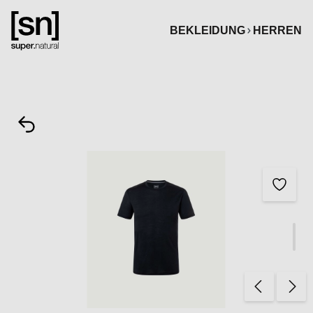
alt springen
BEKLEIDUNG
HERREN
Bildergalerie überspringen