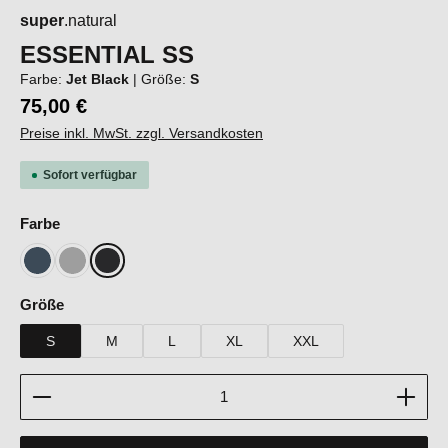
super
.natural
ESSENTIAL SS
Farbe:
Jet Black
|
Größe:
S
75,00 €
Preise inkl. MwSt. zzgl. Versandkosten
Sofort verfügbar
auswählen
Farbe
Blueberry
Cashmere Grey Melange
Jet Black
auswählen
Größe
S
M
L
XL
XXL
Produkt Anzahl: Gib den gewünschten Wert ein oder b