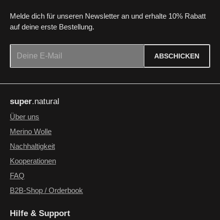
Melde dich für unseren Newsletter an und erhalte 10% Rabatt
auf deine erste Bestellung.
E-Mail-Adresse*
ABSCHICKEN
Datenschutz
Die mit einem Stern (*) markierten Felder sind Pflichtfelder.
Ich habe die
Datenschutzbestimmungen
zur Kenntnis
super
.natural
genommen und die
AGB
gelesen und bin mit ihnen
einverstanden.
*
Über uns
Merino Wolle
Nachhaltigkeit
Kooperationen
FAQ
B2B-Shop / Orderbook
Hilfe & Support