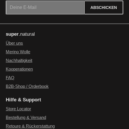
E-Mail-Adresse*
ABSCHICKEN
Datenschutz
Die mit einem Stern (*) markierten Felder sind Pflichtfelder.
Ich habe die
Datenschutzbestimmungen
zur Kenntnis
super
.natural
genommen und die
AGB
gelesen und bin mit ihnen
einverstanden.
*
Über uns
Merino Wolle
Nachhaltigkeit
Kooperationen
FAQ
B2B-Shop / Orderbook
Hilfe & Support
Store Locator
Bestellung & Versand
Retoure & Rückerstattung