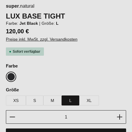
super
.natural
LUX BASE TIGHT
Farbe:
Jet Black
|
Größe:
L
120,00 €
Preise inkl. MwSt. zzgl. Versandkosten
Sofort verfügbar
auswählen
Farbe
Jet Black
auswählen
Größe
XS
S
M
L
XL
Produkt Anzahl: Gib den gewünschten Wert ein oder b