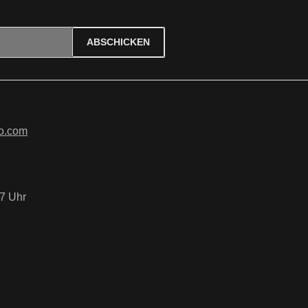
ABSCHICKEN
ierten Felder sind Pflichtfelder.
tzbestimmungen
zur Kenntnis
B
gelesen und bin mit ihnen
o.com
7 Uhr