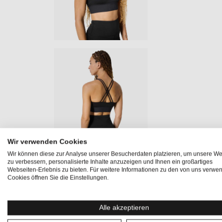
Wir verwenden Cookies
Wir können diese zur Analyse unserer Besucherdaten platzieren, um unsere We
zu verbessern, personalisierte Inhalte anzuzeigen und Ihnen ein großartiges
Webseiten-Erlebnis zu bieten. Für weitere Informationen zu den von uns verwe
Produktinformationen "LUX SUPER
Cookies öffnen Sie die Einstellungen.
Sportlich, feminin, edel: Das
LUX SUPER TOP
ist ein ech
Alle akzeptieren
elastischen, blickdichten Material und dem eleganten Gla
Fitness, Yoga oder im Alltag. In Kombination mit der
LUX 