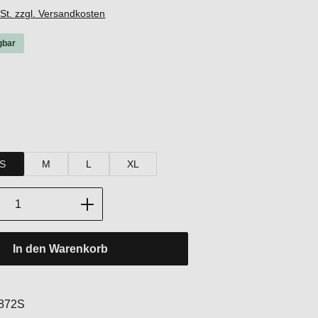
wSt. zzgl. Versandkosten
gbar
hlen
hlen
S
M
L
XL
Anzahl: Gib den gewünschten Wert ein oder
In den Warenkorb
:
872S