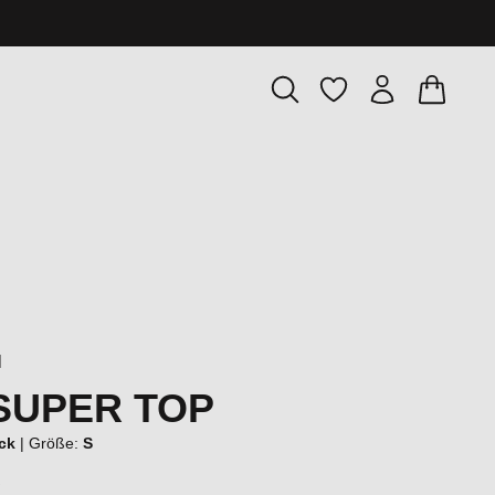
Warenkor
Du hast 0 Produkte
l
SUPER TOP
ack
|
Größe:
S
€