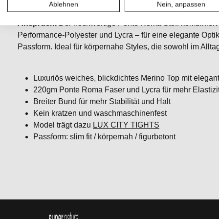
Ablehnen
Nein, anpassen
Komplett-Look.
Unsere
MERINO.LUX
Linie steht für lu
Anspruch.
Der hochwertige Ponte Roma Stoff kombiniert f
Performance-Polyester und Lycra – für eine elegante Opt
Passform. Ideal für körpernahe Styles, die sowohl im Allt
Luxuriös weiches, blickdichtes Merino Top mit elegant
220gm Ponte Roma Faser und Lycra für mehr Elastizi
Breiter Bund für mehr Stabilität und Halt
Kein kratzen und waschmaschinenfest
Model trägt dazu
LUX CITY TIGHTS
Passform: slim fit / körpernah / figurbetont