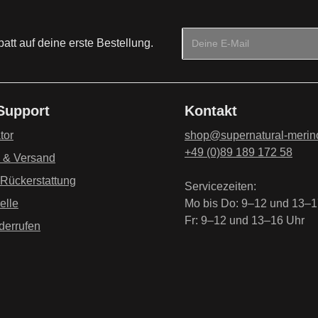
E-Mail-Adresse*
tt auf deine erste Bestellung.
Datenschutz
Die mit einem Stern (*) mark
Ich habe die
Datenschu
 Support
Kontakt
genommen und die
AG
einverstanden.
*
tor
shop@supernatural-merin
+49 (0)89 189 172 58
g & Versand
 Rückerstattung
Servicezeiten:
elle
Mo bis Do: 9–12 und 13–1
Fr: 9–12 und 13–16 Uhr
derrufen