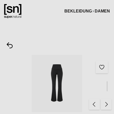
alt springen
BEKLEIDUNG
DAMEN
Bildergalerie überspringen