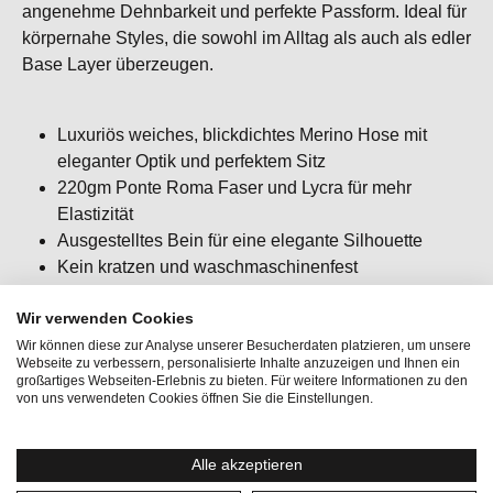
angenehme Dehnbarkeit und perfekte Passform. Ideal für
körpernahe Styles, die sowohl im Alltag als auch als edler
Base Layer überzeugen.
Luxuriös weiches, blickdichtes Merino Hose mit
eleganter Optik und perfektem Sitz
220gm Ponte Roma Faser und Lycra für mehr
Elastizität
Ausgestelltes Bein für eine elegante Silhouette
Kein kratzen und waschmaschinenfest
Model trägt dazu
LUX SUPER TOP
Wir verwenden Cookies
Passform: slim fit / körpernah / figurbetont
Wir können diese zur Analyse unserer Besucherdaten platzieren, um unsere
Webseite zu verbessern, personalisierte Inhalte anzuzeigen und Ihnen ein
großartiges Webseiten-Erlebnis zu bieten. Für weitere Informationen zu den
von uns verwendeten Cookies öffnen Sie die Einstellungen.
Alle akzeptieren
Aktivitäten:
Fitness & Running, Lifestyle, Yoga