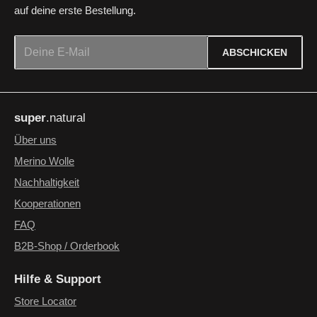
auf deine erste Bestellung.
E-Mail-Adresse*
ABSCHICKEN
Datenschutz
Die mit einem Stern (*) markierten Felder sind Pflichtfelder.
Ich habe die
Datenschutzbestimmungen
zur Kenntnis
super
.natural
genommen und die
AGB
gelesen und bin mit ihnen
einverstanden.
*
Über uns
Merino Wolle
Nachhaltigkeit
Kooperationen
FAQ
B2B-Shop / Orderbook
Hilfe & Support
Store Locator