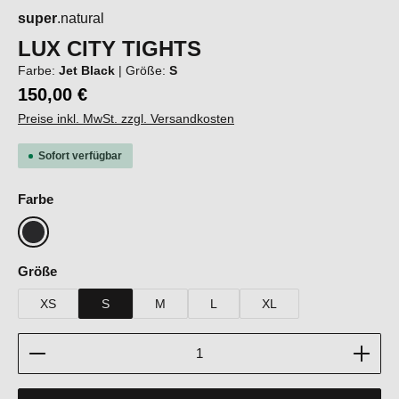
super
.natural
LUX CITY TIGHTS
Farbe:
Jet Black
|
Größe:
S
150,00 €
Preise inkl. MwSt. zzgl. Versandkosten
Sofort verfügbar
auswählen
Farbe
Jet Black
auswählen
Größe
XS
S
M
L
XL
Produkt Anzahl: Gib den gewünschten Wert ein oder b